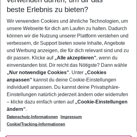
09.08.26
–
07.08.27
5-8 Nächte
beste Erlebnis zu bieten?
Wer wird verreisen
Wir verwenden Cookies und ähnliche Technologien, um
2 Erwachsene
Keine Kinder
unsere Webseite für dich am Laufen zu halten. Dadurch
können wir die Nutzung unserer Plattform verstehen und
Mehr Filter anzeigen
verbessern, dir Support bieten sowie Inhalte, Angebote
und Werbung anzeigen, die für dich relevant sind und zu
dir passen. Klicke auf
„Alle akzeptieren“
, wenn du
einverstanden bist. Dir reicht das Nötigste? Dann wähle
„Nur notwendige Cookies“
. Unter
„Cookies
anpassen“
kannst du deine Cookie-Einstellungen
Footer
Footer navigation
individuell anpassen. Du kannst deine Privatsphäre-
Über uns
Einstellungen natürlich jederzeit ändern oder widerrufen
AGB
– klicke dazu einfach unten auf
„Cookie-Einstellungen
Service & Hilfe
Bestpreisgarantie
ändern“
.
Datenschutz-Informationen
Impressum
Agenturbetreuung
Cookie-Einstellungen ändern
Folge uns
Barrierefreies Reisen
Cookie/Tracking-Informationen
Cookie-Richtlinie
Check-in
Datenschutz