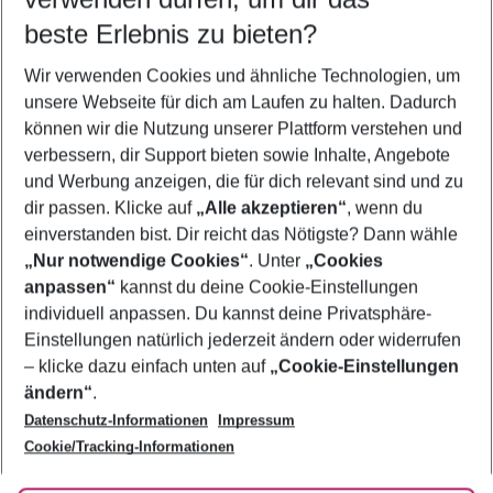
09.08.26
–
07.08.27
5-8 Nächte
beste Erlebnis zu bieten?
Wer wird verreisen
Wir verwenden Cookies und ähnliche Technologien, um
2 Erwachsene
Keine Kinder
unsere Webseite für dich am Laufen zu halten. Dadurch
können wir die Nutzung unserer Plattform verstehen und
Mehr Filter anzeigen
verbessern, dir Support bieten sowie Inhalte, Angebote
und Werbung anzeigen, die für dich relevant sind und zu
dir passen. Klicke auf
„Alle akzeptieren“
, wenn du
einverstanden bist. Dir reicht das Nötigste? Dann wähle
„Nur notwendige Cookies“
. Unter
„Cookies
anpassen“
kannst du deine Cookie-Einstellungen
Footer
Footer navigation
individuell anpassen. Du kannst deine Privatsphäre-
Über uns
Einstellungen natürlich jederzeit ändern oder widerrufen
AGB
– klicke dazu einfach unten auf
„Cookie-Einstellungen
Service & Hilfe
Bestpreisgarantie
ändern“
.
Datenschutz-Informationen
Impressum
Agenturbetreuung
Cookie-Einstellungen ändern
Folge uns
Barrierefreies Reisen
Cookie/Tracking-Informationen
Cookie-Richtlinie
Check-in
Datenschutz