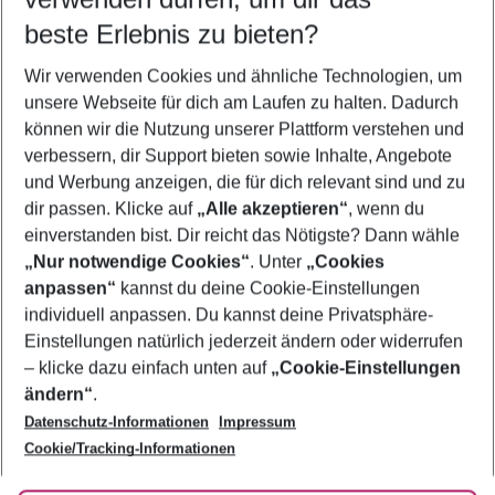
09.08.26
–
07.08.27
5-8 Nächte
beste Erlebnis zu bieten?
Wer wird verreisen
Wir verwenden Cookies und ähnliche Technologien, um
2 Erwachsene
Keine Kinder
unsere Webseite für dich am Laufen zu halten. Dadurch
können wir die Nutzung unserer Plattform verstehen und
Mehr Filter anzeigen
verbessern, dir Support bieten sowie Inhalte, Angebote
und Werbung anzeigen, die für dich relevant sind und zu
dir passen. Klicke auf
„Alle akzeptieren“
, wenn du
einverstanden bist. Dir reicht das Nötigste? Dann wähle
„Nur notwendige Cookies“
. Unter
„Cookies
anpassen“
kannst du deine Cookie-Einstellungen
Footer
Footer navigation
individuell anpassen. Du kannst deine Privatsphäre-
Über uns
Einstellungen natürlich jederzeit ändern oder widerrufen
AGB
– klicke dazu einfach unten auf
„Cookie-Einstellungen
Service & Hilfe
Bestpreisgarantie
ändern“
.
Datenschutz-Informationen
Impressum
Agenturbetreuung
Cookie-Einstellungen ändern
Folge uns
Barrierefreies Reisen
Cookie/Tracking-Informationen
Cookie-Richtlinie
Check-in
Datenschutz