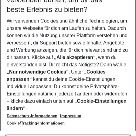
10.08.26
–
08.08.27
5-8 Nächte
beste Erlebnis zu bieten?
Wer wird verreisen
Wir verwenden Cookies und ähnliche Technologien, um
2 Erwachsene
Keine Kinder
unsere Webseite für dich am Laufen zu halten. Dadurch
können wir die Nutzung unserer Plattform verstehen und
Mehr Filter anzeigen
verbessern, dir Support bieten sowie Inhalte, Angebote
und Werbung anzeigen, die für dich relevant sind und zu
dir passen. Klicke auf
„Alle akzeptieren“
, wenn du
einverstanden bist. Dir reicht das Nötigste? Dann wähle
„Nur notwendige Cookies“
. Unter
„Cookies
anpassen“
kannst du deine Cookie-Einstellungen
Footer
Footer navigation
individuell anpassen. Du kannst deine Privatsphäre-
Über uns
Einstellungen natürlich jederzeit ändern oder widerrufen
AGB
– klicke dazu einfach unten auf
„Cookie-Einstellungen
Service & Hilfe
Bestpreisgarantie
ändern“
.
Datenschutz-Informationen
Impressum
Agenturbetreuung
Cookie-Einstellungen ändern
Folge uns
Barrierefreies Reisen
Cookie/Tracking-Informationen
Cookie-Richtlinie
Check-in
Datenschutz