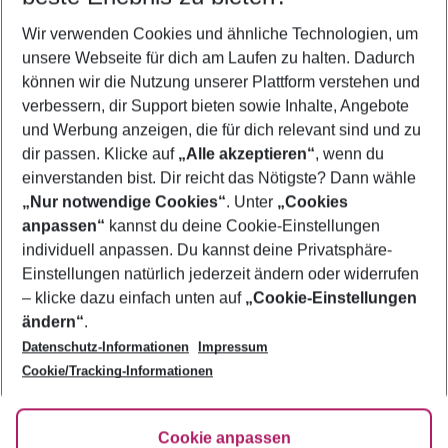
Wer wird verreisen
Wir verwenden Cookies und ähnliche Technologien, um
2 Erwachsene
Keine Kinder
unsere Webseite für dich am Laufen zu halten. Dadurch
können wir die Nutzung unserer Plattform verstehen und
Mehr Filter anzeigen
verbessern, dir Support bieten sowie Inhalte, Angebote
und Werbung anzeigen, die für dich relevant sind und zu
dir passen. Klicke auf
„Alle akzeptieren“
, wenn du
einverstanden bist. Dir reicht das Nötigste? Dann wähle
„Nur notwendige Cookies“
. Unter
„Cookies
anpassen“
kannst du deine Cookie-Einstellungen
Footer
Footer navigation
individuell anpassen. Du kannst deine Privatsphäre-
Über uns
Einstellungen natürlich jederzeit ändern oder widerrufen
AGB
– klicke dazu einfach unten auf
„Cookie-Einstellungen
Service & Hilfe
Bestpreisgarantie
ändern“
.
Datenschutz-Informationen
Impressum
Agenturbetreuung
Cookie-Einstellungen ändern
Folge uns
Barrierefreies Reisen
Cookie/Tracking-Informationen
Cookie-Richtlinie
Check-in
Datenschutz
FAQ
Fakten
Cookie anpassen
HanseMerkur Reiseversicherung
Flexibel buchen