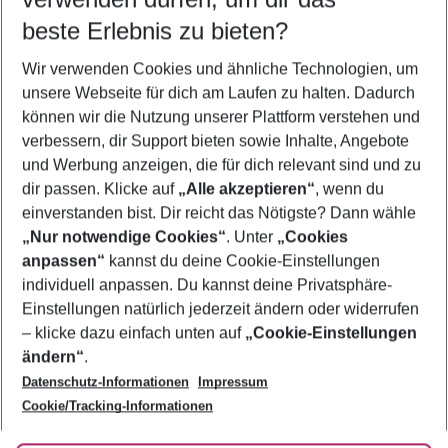
11.08.26
–
09.08.27
5-8 Nächte
beste Erlebnis zu bieten?
Wer wird verreisen
Wir verwenden Cookies und ähnliche Technologien, um
2 Erwachsene
Keine Kinder
unsere Webseite für dich am Laufen zu halten. Dadurch
können wir die Nutzung unserer Plattform verstehen und
Mehr Filter anzeigen
verbessern, dir Support bieten sowie Inhalte, Angebote
und Werbung anzeigen, die für dich relevant sind und zu
dir passen. Klicke auf
„Alle akzeptieren“
, wenn du
einverstanden bist. Dir reicht das Nötigste? Dann wähle
„Nur notwendige Cookies“
. Unter
„Cookies
anpassen“
kannst du deine Cookie-Einstellungen
Footer
Footer navigation
individuell anpassen. Du kannst deine Privatsphäre-
Über uns
Einstellungen natürlich jederzeit ändern oder widerrufen
AGB
– klicke dazu einfach unten auf
„Cookie-Einstellungen
Service & Hilfe
Bestpreisgarantie
ändern“
.
Datenschutz-Informationen
Impressum
Agenturbetreuung
Cookie-Einstellungen ändern
Folge uns
Barrierefreies Reisen
Cookie/Tracking-Informationen
Cookie-Richtlinie
Check-in
Datenschutz