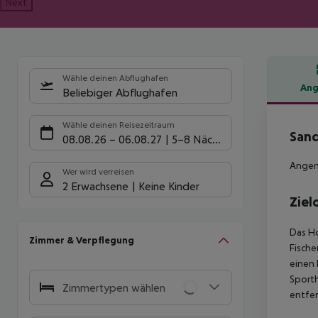
Next
Wähle deinen Abflughafen
Ang
Beliebiger Abflughafen
Hote
Wähle deinen Reisezeitraum
San
08.08.26
–
06.08.27
5-8 Nächte
Angene
Wer wird verreisen
2 Erwachsene
Keine Kinder
Ziel
Das Ho
Zimmer & Verpflegung
Fische
einen
Sporth
Zimmertypen wählen
entfer