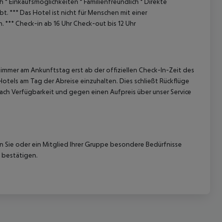
ih
* Einkaufsmöglichkeiten
* Familienfreundlich
* Direkte
bt.
***
Das Hotel ist nicht für Menschen mit einer
n.
***
Check-in ab 16 Uhr
Check-out bis 12 Uhr
immer am Ankunftstag erst ab der offiziellen Check-In-Zeit des
Hotels am Tag der Abreise einzuhalten. Dies schließt Rückflüge
ach Verfügbarkeit und gegen einen Aufpreis über unser Service
nn Sie oder ein Mitglied Ihrer Gruppe besondere Bedürfnisse
 bestätigen.