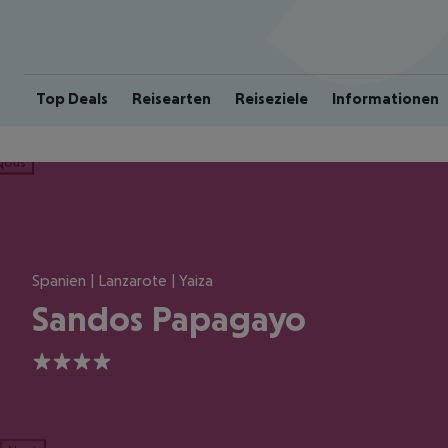
Top Deals
Reisearten
Reiseziele
Informationen
ious
Spanien | Lanzarote | Yaiza
Sandos Papagayo
4