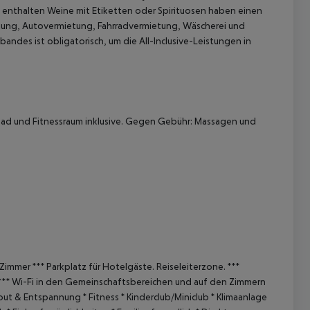
ve enthalten
Weine mit Etiketten oder Spirituosen haben einen
üstung, Autovermietung, Fahrradvermietung, Wäscherei und
andes ist obligatorisch, um die All-Inclusive-Leistungen in
ad und Fitnessraum inklusive.
Gegen Gebühr: Massagen und
 Zimmer
***
Parkplatz für Hotelgäste.
Reiseleiterzone.
***
***
Wi-Fi in den Gemeinschaftsbereichen und auf den Zimmern
lout & Entspannung
* Fitness
* Kinderclub/Miniclub
* Klimaanlage