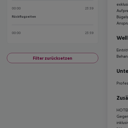
exklus
00:00
23:59
Aufpre
Rückflugzeiten
Bügels
Rückflugzeiten
Anspr
00:00
23:59
Well
Eintri
Behan
Filter zurücksetzen
Unte
Profes
Zusä
HOTEL
Gegen 
inklus