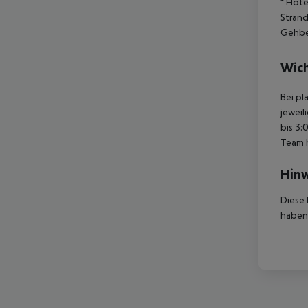
* Hote
Stran
Gehbe
Wich
Bei pl
jeweil
bis 3:
Team 
Hinw
Diese 
haben,