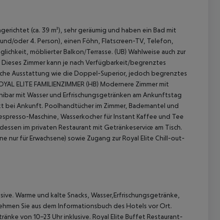
gerichtet (ca. 39 m²), sehr geräumig und haben ein Bad mit
und/oder 4. Person), einen Föhn, Flatscreen-TV, Telefon,
ichkeit, möblierter Balkon/Terrasse. (UB)
Wahlweise auch zur
Dieses Zimmer kann je nach Verfügbarkeit/begrenztes
che Ausstattung wie die Doppel-Superior, jedoch begrenztes
YAL ELITE FAMILIENZIMMER (HB)
Modernere Zimmer mit
nibar mit Wasser und Erfrischungsgetränken am Ankunftstag
kt bei Ankunft.
Poolhandtücher im Zimmer, Bademantel und
espresso-Maschine, Wasserkocher für Instant Kaffee und Tee
 akzeptieren
ndessen im privaten Restaurant mit Getränkeservice am Tisch.
ne nur für Erwachsene) sowie Zugang zur Royal Elite Chill-out-
sive. Warme und kalte Snacks, Wasser,Erfrischungsgetränke,
nehmen Sie aus dem Informationsbuch des Hotels vor Ort.
ränke von 10-23 Uhr inklusive.
Royal Elite Buffet Restaurant-