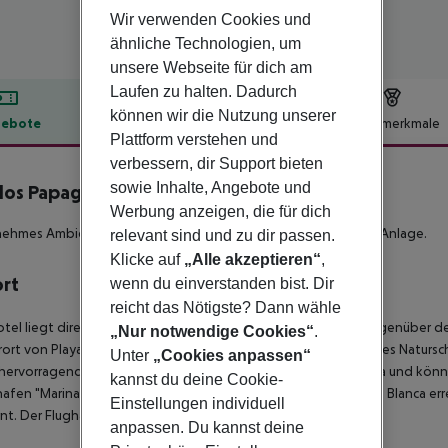
Wir verwenden Cookies und
ähnliche Technologien, um
unsere Webseite für dich am
Laufen zu halten. Dadurch
können wir die Nutzung unserer
ebote
Hotelbeschreibung
Hotelmerkmale
Plattform verstehen und
lbeschreibung
verbessern, dir Support bieten
sowie Inhalte, Angebote und
dos Papagayo
4
Werbung anzeigen, die für dich
hmes Ambiente in einer im balinesischen Stil eingerichteten Anlage.
relevant sind und zu dir passen.
Klicke auf
„Alle akzeptieren“
,
ort
wenn du einverstanden bist. Dir
reicht das Nötigste? Dann wähle
tel liegt direkt an der kleinen Strand-Bucht Las Coloradas gegenüber 
„Nur notwendige Cookies“
.
rort von Playa Blanca und den Papagayo Stränden am Rande des Natursch
Unter
„Cookies anpassen“
 hervorragenden Blick auf die Inseln Lobos sowie Fuerteventura und k
kannst du deine Cookie-
afen "Marina Rubicon" ist in etwa 1 km zu finden. Den Ort Playa Blanca er
Einstellungen individuell
nt. Der Flughafen ist ca. 35 km entfernt.
anpassen. Du kannst deine