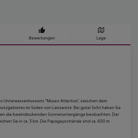
Bewertungen
Lage
des Unterwassermuseums "Museo Atlantico", zwischen dem
utzgebietes im Süden von Lanzarote. Bei guter Sicht haben Sie
önnen die beeindruckenden Sonnenuntergänge beobachten. Der
reichen Sie in ca. 3 km. Die Papagayostrände sind ca. 600 m