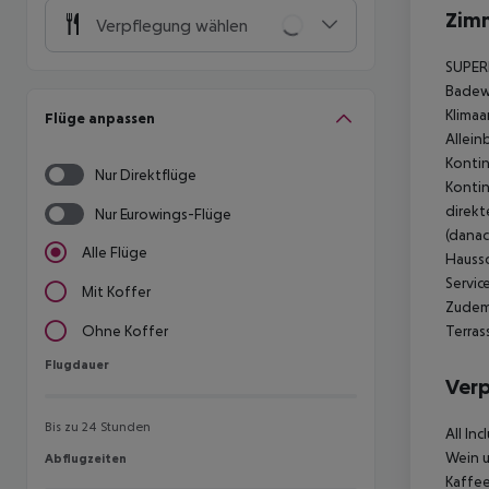
Zim
Verpflegung wählen
SUPER
Badewa
Klimaa
Flüge anpassen
Allein
Konti
Nur Direktflüge
Kontin
direkt
Nur Eurowings-Flüge
(danac
Alle Flüge
Haussc
Servic
Mit Koffer
Zudem 
Terras
Ohne Koffer
Flugdauer
Flugdauer
Ver
Bis zu 24 Stunden
All Inc
Wein u
Abflugzeiten
Abflugzeiten
Kaffee