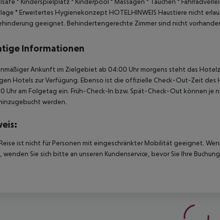
lsafe
* Kinderspielplatz
* Kinderpool
* Massagen
* Tauchen
* Fahrradverle
dlage
* Erweitertes Hygienekonzept
HOTELHINWEIS
Haustiere nicht erlau
hinderung geeignet.
Behindertengerechte Zimmer sind nicht vorhande
tige Informationen
anmäßiger Ankunft im Zielgebiet ab 04:00 Uhr morgens steht das Hotelz
igen Hotels zur Verfügung. Ebenso ist die offizielle Check-Out-Zeit des 
00 Uhr am Folgetag ein. Früh-Check-In bzw. Spät-Check-Out können je n
hinzugebucht werden.
eis:
Reise ist nicht für Personen mit eingeschränkter Mobilität geeignet. We
 wenden Sie sich bitte an unseren Kundenservice, bevor Sie Ihre Buchung