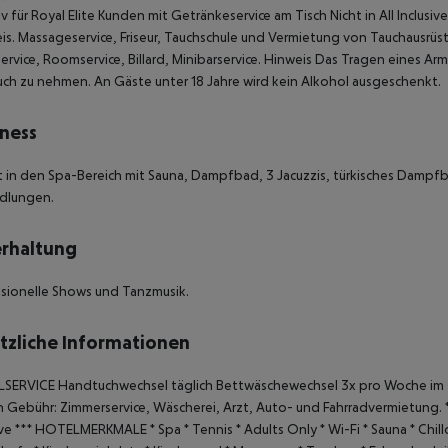
iv für Royal Elite Kunden mit Getränkeservice am Tisch
Nicht in All Inclusi
is. Massageservice, Friseur, Tauchschule und Vermietung von Tauchausr
ervice, Roomservice, Billard, Minibarservice.
Hinweis
Das Tragen eines Armb
uch zu nehmen.
An Gäste unter 18 Jahre wird kein Alkohol ausgeschenkt.
ness
tt in den Spa-Bereich mit Sauna, Dampfbad, 3 Jacuzzis, türkisches Dampfb
dlungen.
rhaltung
sionelle Shows und Tanzmusik.
tzliche Informationen
SERVICE
Handtuchwechsel täglich
Bettwäschewechsel 3x pro Woche im
Gebühr: Zimmerservice, Wäscherei, Arzt, Auto- und Fahrradvermietung.
ive
***
HOTELMERKMALE
* Spa
* Tennis
* Adults Only
* Wi-Fi
* Sauna
* Chil