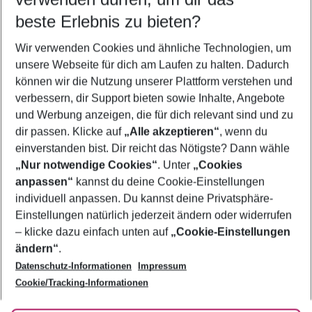
09.08.26
–
07.08.27
5-8 Nächte
beste Erlebnis zu bieten?
Wer wird verreisen
Wir verwenden Cookies und ähnliche Technologien, um
2 Erwachsene
Keine Kinder
unsere Webseite für dich am Laufen zu halten. Dadurch
können wir die Nutzung unserer Plattform verstehen und
Mehr Filter anzeigen
verbessern, dir Support bieten sowie Inhalte, Angebote
und Werbung anzeigen, die für dich relevant sind und zu
dir passen. Klicke auf
„Alle akzeptieren“
, wenn du
einverstanden bist. Dir reicht das Nötigste? Dann wähle
„Nur notwendige Cookies“
. Unter
„Cookies
anpassen“
kannst du deine Cookie-Einstellungen
Footer
Footer navigation
individuell anpassen. Du kannst deine Privatsphäre-
Über uns
Einstellungen natürlich jederzeit ändern oder widerrufen
AGB
– klicke dazu einfach unten auf
„Cookie-Einstellungen
Service & Hilfe
Bestpreisgarantie
ändern“
.
Datenschutz-Informationen
Impressum
Agenturbetreuung
Cookie-Einstellungen ändern
Folge uns
Barrierefreies Reisen
Cookie/Tracking-Informationen
Cookie-Richtlinie
Check-in
Datenschutz