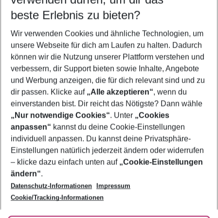
10.08.26
–
08.08.27
5-8 Nächte
beste Erlebnis zu bieten?
Wer wird verreisen
Wir verwenden Cookies und ähnliche Technologien, um
2 Erwachsene
Keine Kinder
unsere Webseite für dich am Laufen zu halten. Dadurch
können wir die Nutzung unserer Plattform verstehen und
Mehr Filter anzeigen
verbessern, dir Support bieten sowie Inhalte, Angebote
und Werbung anzeigen, die für dich relevant sind und zu
dir passen. Klicke auf
„Alle akzeptieren“
, wenn du
einverstanden bist. Dir reicht das Nötigste? Dann wähle
„Nur notwendige Cookies“
. Unter
„Cookies
anpassen“
kannst du deine Cookie-Einstellungen
Footer
Footer navigation
individuell anpassen. Du kannst deine Privatsphäre-
Über uns
Einstellungen natürlich jederzeit ändern oder widerrufen
AGB
– klicke dazu einfach unten auf
„Cookie-Einstellungen
Service & Hilfe
Bestpreisgarantie
ändern“
.
Datenschutz-Informationen
Impressum
Agenturbetreuung
Cookie-Einstellungen ändern
Folge uns
Barrierefreies Reisen
Cookie/Tracking-Informationen
Cookie-Richtlinie
Check-in
Datenschutz