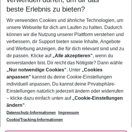
09.08.26
–
07.08.27
5-8 Nächte
beste Erlebnis zu bieten?
Wer wird verreisen
Wir verwenden Cookies und ähnliche Technologien, um
2 Erwachsene
Keine Kinder
unsere Webseite für dich am Laufen zu halten. Dadurch
können wir die Nutzung unserer Plattform verstehen und
Mehr Filter anzeigen
verbessern, dir Support bieten sowie Inhalte, Angebote
und Werbung anzeigen, die für dich relevant sind und zu
dir passen. Klicke auf
„Alle akzeptieren“
, wenn du
einverstanden bist. Dir reicht das Nötigste? Dann wähle
„Nur notwendige Cookies“
. Unter
„Cookies
anpassen“
kannst du deine Cookie-Einstellungen
Footer
Footer navigation
individuell anpassen. Du kannst deine Privatsphäre-
Über uns
Einstellungen natürlich jederzeit ändern oder widerrufen
AGB
– klicke dazu einfach unten auf
„Cookie-Einstellungen
Service & Hilfe
Bestpreisgarantie
ändern“
.
Datenschutz-Informationen
Impressum
Agenturbetreuung
Cookie-Einstellungen ändern
Folge uns
Barrierefreies Reisen
Cookie/Tracking-Informationen
Cookie-Richtlinie
Check-in
Datenschutz