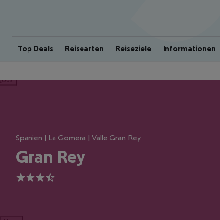
Top Deals
Reisearten
Reiseziele
Informationen
ious
Spanien | La Gomera | Valle Gran Rey
Gran Rey
3.5