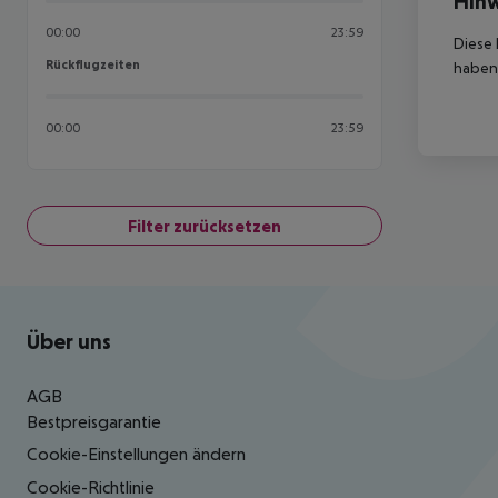
Hinw
00:00
23:59
Diese 
Rückflugzeiten
Rückflugzeiten
haben,
00:00
23:59
Filter zurücksetzen
Footer
Footer navigation
Über uns
AGB
Bestpreisgarantie
Cookie-Einstellungen ändern
Cookie-Richtlinie