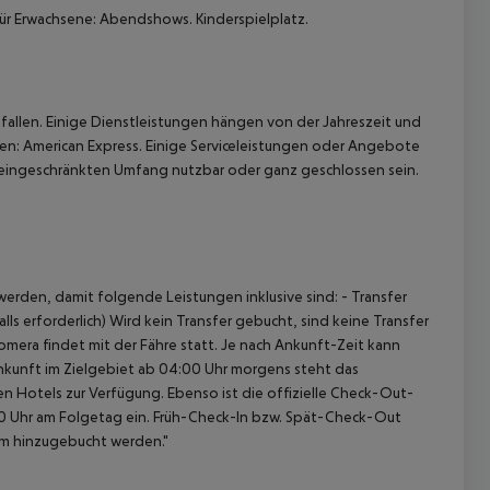
ür Erwachsene: Abendshows. Kinderspielplatz.
allen. Einige Dienstleistungen hängen von der Jahreszeit und
ten: American Express. Einige Serviceleistungen oder Angebote
eingeschränkten Umfang nutzbar oder ganz geschlossen sein.
 akzeptieren
erden, damit folgende Leistungen inklusive sind: - Transfer
ls erforderlich) Wird kein Transfer gebucht, sind keine Transfer
omera findet mit der Fähre statt. Je nach Ankunft-Zeit kann
nkunft im Zielgebiet ab 04:00 Uhr morgens steht das
en Hotels zur Verfügung. Ebenso ist die offizielle Check-Out-
:00 Uhr am Folgetag ein. Früh-Check-In bzw. Spät-Check-Out
am hinzugebucht werden."