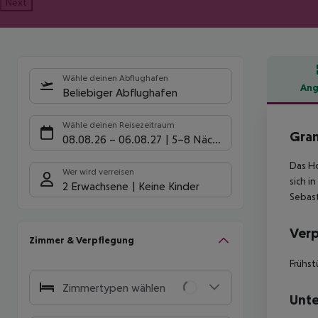
Next
Wähle deinen Abflughafen
Ang
Beliebiger Abflughafen
Hote
Wähle deinen Reisezeitraum
Gran
08.08.26
–
06.08.27
5-8 Nächte
Das Ho
Wer wird verreisen
sich i
2 Erwachsene
Keine Kinder
Sebast
Ver
Zimmer & Verpflegung
Frühst
Zimmertypen wählen
Unte