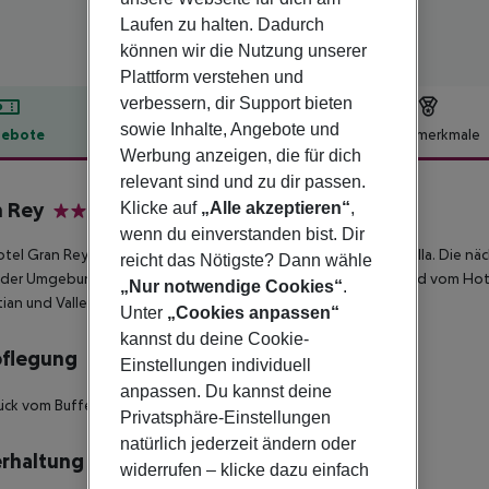
Laufen zu halten. Dadurch
können wir die Nutzung unserer
Plattform verstehen und
verbessern, dir Support bieten
sowie Inhalte, Angebote und
ebote
Hotelbeschreibung
Hotelmerkmale
Werbung anzeigen, die für dich
lbeschreibung
relevant sind und zu dir passen.
 Rey
Klicke auf
„Alle akzeptieren“
,
3.5
wenn du einverstanden bist. Dir
tel Gran Rey liegt in der Umgebung des Kiesstrandes La Puntilla. Die nä
reicht das Nötigste? Dann wähle
n der Umgebung des Hotels. Folgende Sehenswürdigkeiten sind vom Hote
„Nur notwendige Cookies“
.
ian und Valle Hermoso.
Unter
„Cookies anpassen“
kannst du deine Cookie-
pflegung
Einstellungen individuell
anpassen. Du kannst deine
ück vom Buffet. Halbpension beinhaltet Abendessen.
Privatsphäre-Einstellungen
natürlich jederzeit ändern oder
rhaltung
widerrufen – klicke dazu einfach