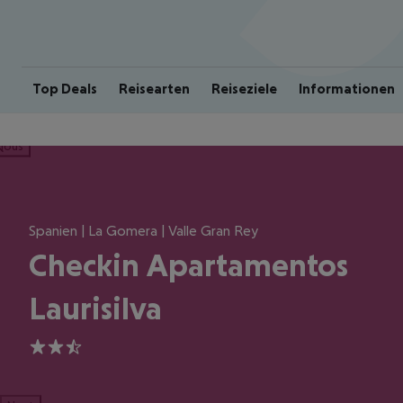
Top Deals
Reisearten
Reiseziele
Informationen
ious
Spanien | La Gomera | Valle Gran Rey
Checkin Apartamentos
Laurisilva
2.5