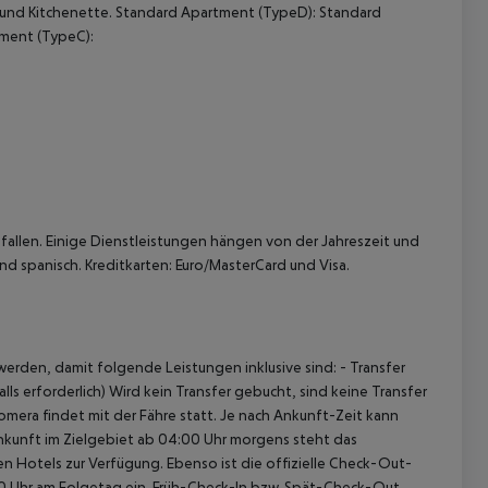
) und Kitchenette. Standard Apartment (TypeD): Standard
tment (TypeC):
 akzeptieren
allen. Einige Dienstleistungen hängen von der Jahreszeit und
nd spanisch. Kreditkarten: Euro/MasterCard und Visa.
erden, damit folgende Leistungen inklusive sind: - Transfer
ls erforderlich) Wird kein Transfer gebucht, sind keine Transfer
omera findet mit der Fähre statt. Je nach Ankunft-Zeit kann
nkunft im Zielgebiet ab 04:00 Uhr morgens steht das
en Hotels zur Verfügung. Ebenso ist die offizielle Check-Out-
:00 Uhr am Folgetag ein. Früh-Check-In bzw. Spät-Check-Out