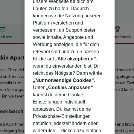
unsere Webseite für dich am
Laufen zu halten. Dadurch
können wir die Nutzung unserer
Plattform verstehen und
verbessern, dir Support bieten
ebote
Hotelbeschreibung
Hotelmerkmale
sowie Inhalte, Angebote und
Werbung anzeigen, die für dich
lbeschreibung
relevant sind und zu dir passen.
kin Apartamentos Laurisilva
Klicke auf
„Alle akzeptieren“
,
2.5
wenn du einverstanden bist. Dir
tel Checkin Laurisilva liegt ca. 500 m vom Strand entfernt. Zum touristisc
reicht das Nötigste? Dann wähle
fernt. Ein Supermarkt ist nach ca. 500 m zu erreichen. Die nächstgelegen
„Nur notwendige Cookies“
.
 Mobilität im Urlaub sorgen neben einem Mietwagen-Verleih auch ein Taxist
Unter
„Cookies anpassen“
chen Versorgung im Notfall befindet sich ein Krankenhaus in etwa 50 km E
kannst du deine Cookie-
. Ein weiterer Flughafen (TFS) liegt in etwa 110 km Entfernung.
Einstellungen individuell
anpassen. Du kannst deine
merbeschreibung
Privatsphäre-Einstellungen
natürlich jederzeit ändern oder
rd Apartment (Balkon oder Terrasse): Mit Babybett (kostenlos) und Kitc
widerrufen – klicke dazu einfach
belegung Standard Apartment (Balkon oder Terrasse): Mit Babybett (ko