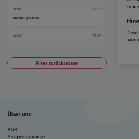
können
00:00
23:59
Rückflugzeiten
Rückflugzeiten
Hinw
Diese 
00:00
23:59
haben,
Filter zurücksetzen
Footer
Footer navigation
Über uns
AGB
Bestpreisgarantie