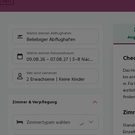
Next
Wähle deinen Abflughafen
Ang
Beliebiger Abflughafen
Hote
Wähle deinen Reisezeitraum
Chec
09.08.26
–
07.08.27
5-8 Nächte
Das Ho
Wer wird verreisen
km ent
2 Erwachsene
Keine Kinder
m. Für
ärztli
finden
Zimmer & Verpflegung
Zim
Zimmertypen wählen
Standa
Einzel