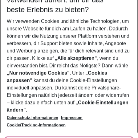
09.08.26
–
07.08.27
5-8 Nächte
beste Erlebnis zu bieten?
Wer wird verreisen
Wir verwenden Cookies und ähnliche Technologien, um
2 Erwachsene
Keine Kinder
unsere Webseite für dich am Laufen zu halten. Dadurch
können wir die Nutzung unserer Plattform verstehen und
Mehr Filter anzeigen
verbessern, dir Support bieten sowie Inhalte, Angebote
und Werbung anzeigen, die für dich relevant sind und zu
dir passen. Klicke auf
„Alle akzeptieren“
, wenn du
einverstanden bist. Dir reicht das Nötigste? Dann wähle
„Nur notwendige Cookies“
. Unter
„Cookies
anpassen“
kannst du deine Cookie-Einstellungen
Footer
Footer navigation
individuell anpassen. Du kannst deine Privatsphäre-
Über uns
Einstellungen natürlich jederzeit ändern oder widerrufen
AGB
– klicke dazu einfach unten auf
„Cookie-Einstellungen
Service & Hilfe
Bestpreisgarantie
ändern“
.
Datenschutz-Informationen
Impressum
Agenturbetreuung
Cookie-Einstellungen ändern
Folge uns
Barrierefreies Reisen
Cookie/Tracking-Informationen
Cookie-Richtlinie
Check-in
Datenschutz