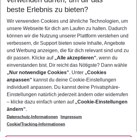
10.08.26
–
08.08.27
5-8 Nächte
beste Erlebnis zu bieten?
Wer wird verreisen
Wir verwenden Cookies und ähnliche Technologien, um
2 Erwachsene
Keine Kinder
unsere Webseite für dich am Laufen zu halten. Dadurch
können wir die Nutzung unserer Plattform verstehen und
Mehr Filter anzeigen
verbessern, dir Support bieten sowie Inhalte, Angebote
und Werbung anzeigen, die für dich relevant sind und zu
dir passen. Klicke auf
„Alle akzeptieren“
, wenn du
einverstanden bist. Dir reicht das Nötigste? Dann wähle
„Nur notwendige Cookies“
. Unter
„Cookies
anpassen“
kannst du deine Cookie-Einstellungen
Footer
Footer navigation
individuell anpassen. Du kannst deine Privatsphäre-
Über uns
Einstellungen natürlich jederzeit ändern oder widerrufen
AGB
– klicke dazu einfach unten auf
„Cookie-Einstellungen
Service & Hilfe
Bestpreisgarantie
ändern“
.
Datenschutz-Informationen
Impressum
Agenturbetreuung
Cookie-Einstellungen ändern
Folge uns
Barrierefreies Reisen
Cookie/Tracking-Informationen
Cookie-Richtlinie
Check-in
Datenschutz