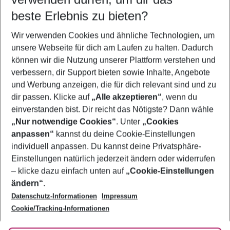
08.08.26
–
06.08.27
5-8 Nächte
beste Erlebnis zu bieten?
Wer wird verreisen
Wir verwenden Cookies und ähnliche Technologien, um
2 Erwachsene
Keine Kinder
unsere Webseite für dich am Laufen zu halten. Dadurch
können wir die Nutzung unserer Plattform verstehen und
Mehr Filter anzeigen
verbessern, dir Support bieten sowie Inhalte, Angebote
und Werbung anzeigen, die für dich relevant sind und zu
dir passen. Klicke auf
„Alle akzeptieren“
, wenn du
einverstanden bist. Dir reicht das Nötigste? Dann wähle
„Nur notwendige Cookies“
. Unter
„Cookies
anpassen“
kannst du deine Cookie-Einstellungen
Footer
Footer navigation
individuell anpassen. Du kannst deine Privatsphäre-
Über uns
Einstellungen natürlich jederzeit ändern oder widerrufen
AGB
– klicke dazu einfach unten auf
„Cookie-Einstellungen
Service & Hilfe
Bestpreisgarantie
ändern“
.
Datenschutz-Informationen
Impressum
Agenturbetreuung
Cookie-Einstellungen ändern
Folge uns
Barrierefreies Reisen
Cookie/Tracking-Informationen
Cookie-Richtlinie
Check-in
Datenschutz