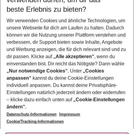
08.08.26
–
06.08.27
5-8 Nächte
beste Erlebnis zu bieten?
Wer wird verreisen
Wir verwenden Cookies und ähnliche Technologien, um
2 Erwachsene
Keine Kinder
unsere Webseite für dich am Laufen zu halten. Dadurch
können wir die Nutzung unserer Plattform verstehen und
Mehr Filter anzeigen
verbessern, dir Support bieten sowie Inhalte, Angebote
und Werbung anzeigen, die für dich relevant sind und zu
dir passen. Klicke auf
„Alle akzeptieren“
, wenn du
einverstanden bist. Dir reicht das Nötigste? Dann wähle
„Nur notwendige Cookies“
. Unter
„Cookies
anpassen“
kannst du deine Cookie-Einstellungen
Footer
Footer navigation
individuell anpassen. Du kannst deine Privatsphäre-
Über uns
Einstellungen natürlich jederzeit ändern oder widerrufen
AGB
– klicke dazu einfach unten auf
„Cookie-Einstellungen
Service & Hilfe
Bestpreisgarantie
ändern“
.
Datenschutz-Informationen
Impressum
Agenturbetreuung
Cookie-Einstellungen ändern
Folge uns
Barrierefreies Reisen
Cookie/Tracking-Informationen
Cookie-Richtlinie
Check-in
Datenschutz