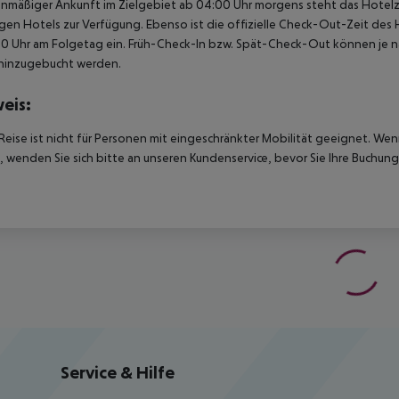
anmäßiger Ankunft im Zielgebiet ab 04:00 Uhr morgens steht das Hotelz
igen Hotels zur Verfügung. Ebenso ist die offizielle Check-Out-Zeit des 
00 Uhr am Folgetag ein. Früh-Check-In bzw. Spät-Check-Out können je n
hinzugebucht werden.
eis:
Reise ist nicht für Personen mit eingeschränkter Mobilität geeignet. We
 wenden Sie sich bitte an unseren Kundenservice, bevor Sie Ihre Buchung
Service & Hilfe