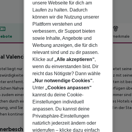
unsere Webseite für dich am
Laufen zu halten. Dadurch
können wir die Nutzung unserer
Plattform verstehen und
verbessern, dir Support bieten
ebote
Hotelbeschreibung
Hotelmerkmale
sowie Inhalte, Angebote und
Werbung anzeigen, die für dich
lbeschreibung
relevant sind und zu dir passen.
al Valencia del Cine
Klicke auf
„Alle akzeptieren“
,
2
wenn du einverstanden bist. Dir
tel liegt nur 200 Meter vom Bahnhof Valencia entfernt und bietet sei
reicht das Nötigste? Dann wähle
würdigkeiten und Attraktionen der Stadt. Auch der Marktplatz mit seinen
„Nur notwendige Cookies“
.
ter entfernt. Die berühmte Stadt der Künste und Wissenschaften ist beq
Unter
„Cookies anpassen“
lichen Nahverkehr angebunden. Die schallisolierten Zimmer verfügen üb
kannst du deine Cookie-
 zudem einen Balkon mit atemberaubendem Stadtblick. Die Zimmer sind 
hen durch ein malerisches Dekor, das sich perfekt in den Stil des Hotel
Einstellungen individuell
ung, und Sie erhalten ein mobiles WLAN-Gerät, das Sie überall in der S
anpassen. Du kannst deine
chen kontinentalen Frühstücksbuffet.
Privatsphäre-Einstellungen
natürlich jederzeit ändern oder
merbeschreibung
widerrufen – klicke dazu einfach