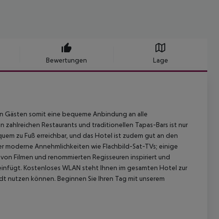
Bewertungen
Lage
nen Gästen somit eine bequeme Anbindung an alle
 zahlreichen Restaurants und traditionellen Tapas-Bars ist nur
uem zu Fuß erreichbar, und das Hotel ist zudem gut an den
er moderne Annehmlichkeiten wie Flachbild-Sat-TVs; einige
von Filmen und renommierten Regisseuren inspiriert und
s einfügt. Kostenloses WLAN steht Ihnen im gesamten Hotel zur
tadt nutzen können. Beginnen Sie Ihren Tag mit unserem