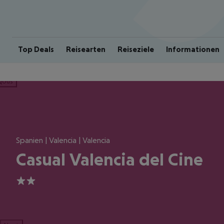
Top Deals
Reisearten
Reiseziele
Informationen
ious
Spanien | Valencia | Valencia
Casual Valencia del Cine
2