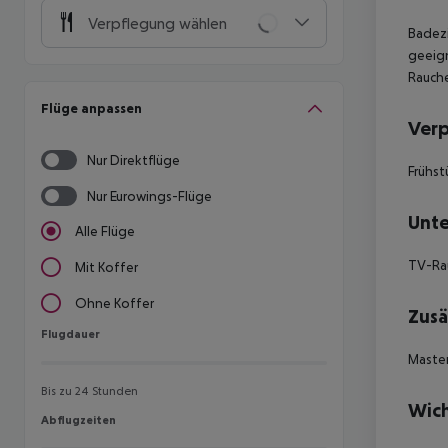
Verpflegung wählen
Badezi
geeign
Rauche
Flüge anpassen
Ver
Nur Direktflüge
Frühst
Nur Eurowings-Flüge
Unte
Alle Flüge
TV-R
Mit Koffer
Ohne Koffer
Zusä
Flugdauer
Flugdauer
Master
Bis zu 24 Stunden
Wich
Abflugzeiten
Abflugzeiten