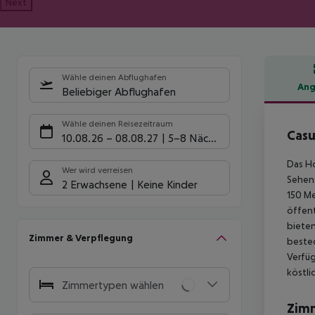
Next
Wähle deinen Abflughafen
Ang
Beliebiger Abflughafen
Hote
Wähle deinen Reisezeitraum
Casu
10.08.26
–
08.08.27
5-8 Nächte
Das Ho
Wer wird verreisen
Sehens
2 Erwachsene
Keine Kinder
150 Me
öffent
bieten
Zimmer & Verpflegung
bestec
Verfüg
köstli
Zimmertypen wählen
Zim