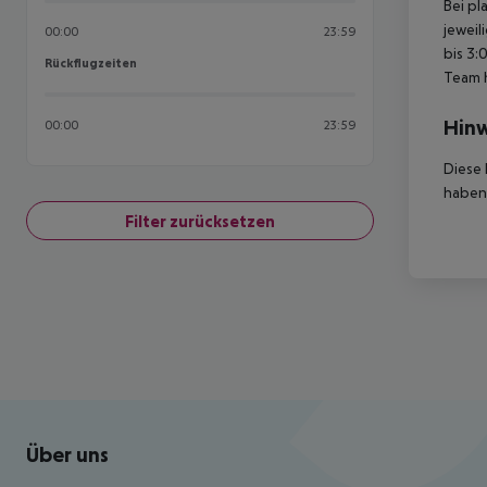
Bei pl
jeweil
00:00
23:59
bis 3:
Rückflugzeiten
Rückflugzeiten
Team 
Hinw
00:00
23:59
Diese 
haben,
Filter zurücksetzen
Footer
Footer navigation
Über uns