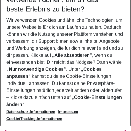
10.08.26
–
08.08.27
5-8 Nächte
beste Erlebnis zu bieten?
Wer wird verreisen
Wir verwenden Cookies und ähnliche Technologien, um
2 Erwachsene
Keine Kinder
unsere Webseite für dich am Laufen zu halten. Dadurch
können wir die Nutzung unserer Plattform verstehen und
Mehr Filter anzeigen
verbessern, dir Support bieten sowie Inhalte, Angebote
und Werbung anzeigen, die für dich relevant sind und zu
dir passen. Klicke auf
„Alle akzeptieren“
, wenn du
einverstanden bist. Dir reicht das Nötigste? Dann wähle
„Nur notwendige Cookies“
. Unter
„Cookies
anpassen“
kannst du deine Cookie-Einstellungen
Footer
Footer navigation
individuell anpassen. Du kannst deine Privatsphäre-
Über uns
Einstellungen natürlich jederzeit ändern oder widerrufen
AGB
– klicke dazu einfach unten auf
„Cookie-Einstellungen
Service & Hilfe
Bestpreisgarantie
ändern“
.
Datenschutz-Informationen
Impressum
Agenturbetreuung
Cookie-Einstellungen ändern
Folge uns
Barrierefreies Reisen
Cookie/Tracking-Informationen
Cookie-Richtlinie
Check-in
Datenschutz