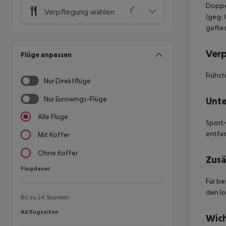
Doppel
Verpflegung wählen
(geg. 
geflie
Ver
Flüge anpassen
Frühst
Nur Direktflüge
Nur Eurowings-Flüge
Unte
Alle Flüge
Sport-
entfer
Mit Koffer
Ohne Koffer
Zusä
Flugdauer
Flugdauer
Für be
den lo
Bis zu 24 Stunden
Abflugzeiten
Abflugzeiten
Wich