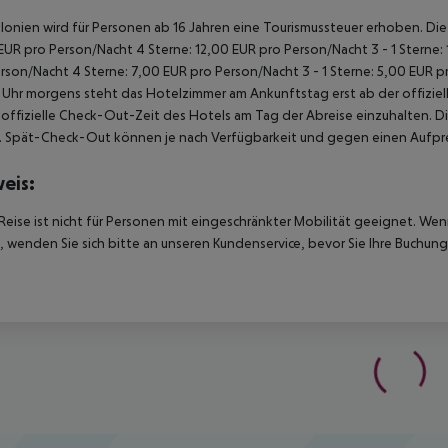
alonien wird für Personen ab 16 Jahren eine Tourismussteuer erhoben. Die Z
EUR pro Person/Nacht 4 Sterne: 12,00 EUR pro Person/Nacht 3 - 1 Sterne:
rson/Nacht 4 Sterne: 7,00 EUR pro Person/Nacht 3 - 1 Sterne: 5,00 EUR 
Uhr morgens steht das Hotelzimmer am Ankunftstag erst ab der offiziel
e offizielle Check-Out-Zeit des Hotels am Tag der Abreise einzuhalten. D
. Spät-Check-Out können je nach Verfügbarkeit und gegen einen Aufpre
eis:
Reise ist nicht für Personen mit eingeschränkter Mobilität geeignet. We
 wenden Sie sich bitte an unseren Kundenservice, bevor Sie Ihre Buchung