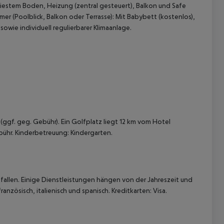
liestem Boden, Heizung (zentral gesteuert), Balkon und Safe
r (Poolblick, Balkon oder Terrasse):
Mit Babybett (kostenlos),
owie individuell regulierbarer Klimaanlage.
 akzeptieren
(ggf. geg. Gebühr). Ein Golfplatz liegt 12 km vom Hotel
hr. Kinderbetreuung: Kindergarten.
allen. Einige Dienstleistungen hängen von der Jahreszeit und
nzösisch, italienisch und spanisch. Kreditkarten: Visa.