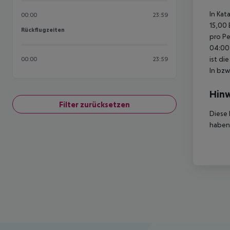
In Kat
00:00
23:59
15,00 
Rückflugzeiten
Rückflugzeiten
pro Pe
04:00 
ist di
00:00
23:59
In bzw
Hinw
Filter zurücksetzen
Diese 
haben,