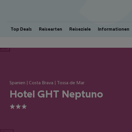
Top Deals
Reisearten
Reiseziele
Informationen
ious
Spanien | Costa Brava | Tossa de Mar
Hotel GHT Neptuno
3