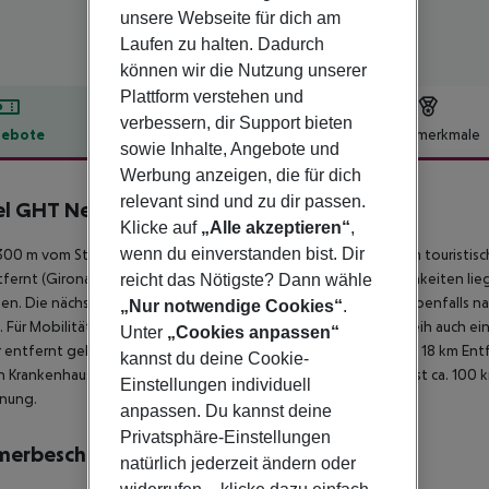
unsere Webseite für dich am
Laufen zu halten. Dadurch
können wir die Nutzung unserer
Plattform verstehen und
verbessern, dir Support bieten
ebote
Hotelbeschreibung
Hotelmerkmale
sowie Inhalte, Angebote und
lbeschreibung
Werbung anzeigen, die für dich
relevant sind und zu dir passen.
el GHT Neptuno
Klicke auf
„Alle akzeptieren“
,
3
wenn du einverstanden bist. Dir
00 m vom Strand entfernt liegt das Hotel GHT Neptuno. Zum touristischen
fernt (Girona ca. 45 km, Barcelona ca. 100 km). Einkaufsmöglichkeiten lie
reicht das Nötigste? Dann wähle
hen. Die nächstgelegenen Bars und Restaurants erreichen Sie ebenfalls 
„Nur notwendige Cookies“
.
 Für Mobilität im Urlaub sorgen neben einem Mietwagen-Verleih auch ein
Unter
„Cookies anpassen“
 entfernt gelegene Orte lassen sich über den Bahnhof in rund 18 km Entf
kannst du deine Cookie-
in Krankenhaus in etwa 15 km Entfernung. Der Flughafen (BCN) ist ca. 100 
Einstellungen individuell
rnung.
anpassen. Du kannst deine
Privatsphäre-Einstellungen
merbeschreibung
natürlich jederzeit ändern oder