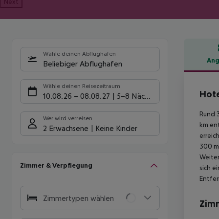
Next
Wähle deinen Abflughafen
Ang
Beliebiger Abflughafen
Hote
Wähle deinen Reisezeitraum
Hot
10.08.26
–
08.08.27
5-8 Nächte
Rund 3
Wer wird verreisen
km ent
2 Erwachsene
Keine Kinder
erreic
300 m.
Weiter
Zimmer & Verpflegung
sich e
Entfe
Zimmertypen wählen
Zim