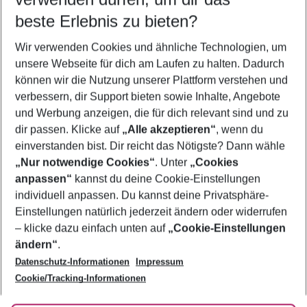
08.08.26
–
06.08.27
5-8 Nächte
beste Erlebnis zu bieten?
Wer wird verreisen
Wir verwenden Cookies und ähnliche Technologien, um
2 Erwachsene
Keine Kinder
unsere Webseite für dich am Laufen zu halten. Dadurch
können wir die Nutzung unserer Plattform verstehen und
Mehr Filter anzeigen
verbessern, dir Support bieten sowie Inhalte, Angebote
und Werbung anzeigen, die für dich relevant sind und zu
dir passen. Klicke auf
„Alle akzeptieren“
, wenn du
einverstanden bist. Dir reicht das Nötigste? Dann wähle
„Nur notwendige Cookies“
. Unter
„Cookies
anpassen“
kannst du deine Cookie-Einstellungen
Footer
Footer navigation
individuell anpassen. Du kannst deine Privatsphäre-
Über uns
Einstellungen natürlich jederzeit ändern oder widerrufen
AGB
– klicke dazu einfach unten auf
„Cookie-Einstellungen
Service & Hilfe
Bestpreisgarantie
ändern“
.
Datenschutz-Informationen
Impressum
Agenturbetreuung
Cookie-Einstellungen ändern
Folge uns
Barrierefreies Reisen
Cookie/Tracking-Informationen
Cookie-Richtlinie
Check-in
Datenschutz