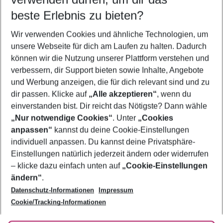
10.08.26
–
08.08.27
5-8 Nächte
beste Erlebnis zu bieten?
Wer wird verreisen
Wir verwenden Cookies und ähnliche Technologien, um
2 Erwachsene
Keine Kinder
unsere Webseite für dich am Laufen zu halten. Dadurch
können wir die Nutzung unserer Plattform verstehen und
Mehr Filter anzeigen
verbessern, dir Support bieten sowie Inhalte, Angebote
und Werbung anzeigen, die für dich relevant sind und zu
dir passen. Klicke auf
„Alle akzeptieren“
, wenn du
einverstanden bist. Dir reicht das Nötigste? Dann wähle
„Nur notwendige Cookies“
. Unter
„Cookies
anpassen“
kannst du deine Cookie-Einstellungen
Footer
Footer navigation
individuell anpassen. Du kannst deine Privatsphäre-
Über uns
Einstellungen natürlich jederzeit ändern oder widerrufen
AGB
– klicke dazu einfach unten auf
„Cookie-Einstellungen
Service & Hilfe
Bestpreisgarantie
ändern“
.
Datenschutz-Informationen
Impressum
Agenturbetreuung
Cookie-Einstellungen ändern
Folge uns
Barrierefreies Reisen
Cookie/Tracking-Informationen
Cookie-Richtlinie
Check-in
Datenschutz