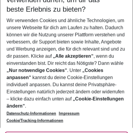
11.08.26
–
09.08.27
5-8 Nächte
beste Erlebnis zu bieten?
Wer wird verreisen
Wir verwenden Cookies und ähnliche Technologien, um
2 Erwachsene
Keine Kinder
unsere Webseite für dich am Laufen zu halten. Dadurch
können wir die Nutzung unserer Plattform verstehen und
Mehr Filter anzeigen
verbessern, dir Support bieten sowie Inhalte, Angebote
und Werbung anzeigen, die für dich relevant sind und zu
dir passen. Klicke auf
„Alle akzeptieren“
, wenn du
einverstanden bist. Dir reicht das Nötigste? Dann wähle
„Nur notwendige Cookies“
. Unter
„Cookies
anpassen“
kannst du deine Cookie-Einstellungen
Footer
Footer navigation
individuell anpassen. Du kannst deine Privatsphäre-
Über uns
Einstellungen natürlich jederzeit ändern oder widerrufen
AGB
– klicke dazu einfach unten auf
„Cookie-Einstellungen
Service & Hilfe
Bestpreisgarantie
ändern“
.
Datenschutz-Informationen
Impressum
Agenturbetreuung
Cookie-Einstellungen ändern
Folge uns
Barrierefreies Reisen
Cookie/Tracking-Informationen
Cookie-Richtlinie
Check-in
Datenschutz