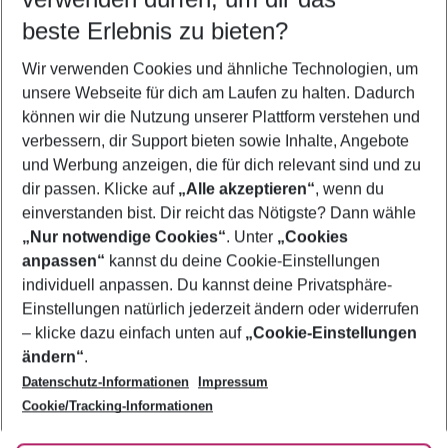
12.08.26
–
10.08.27
5-8 Nächte
beste Erlebnis zu bieten?
Wer wird verreisen
Wir verwenden Cookies und ähnliche Technologien, um
2 Erwachsene
Keine Kinder
unsere Webseite für dich am Laufen zu halten. Dadurch
können wir die Nutzung unserer Plattform verstehen und
Mehr Filter anzeigen
verbessern, dir Support bieten sowie Inhalte, Angebote
und Werbung anzeigen, die für dich relevant sind und zu
dir passen. Klicke auf
„Alle akzeptieren“
, wenn du
einverstanden bist. Dir reicht das Nötigste? Dann wähle
„Nur notwendige Cookies“
. Unter
„Cookies
anpassen“
kannst du deine Cookie-Einstellungen
Footer
Footer navigation
individuell anpassen. Du kannst deine Privatsphäre-
Über uns
Einstellungen natürlich jederzeit ändern oder widerrufen
AGB
– klicke dazu einfach unten auf
„Cookie-Einstellungen
Service & Hilfe
Bestpreisgarantie
ändern“
.
Datenschutz-Informationen
Impressum
Agenturbetreuung
Cookie-Einstellungen ändern
Folge uns
Barrierefreies Reisen
Cookie/Tracking-Informationen
Cookie-Richtlinie
Check-in
Datenschutz