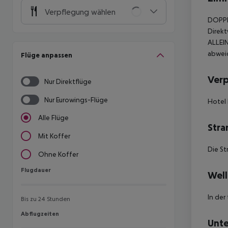
Verpflegung wählen
DOPPEL
Direkt
ALLEI
abweic
Flüge anpassen
Ver
Nur Direktflüge
Nur Eurowings-Flüge
Hotel 
Alle Flüge
Stra
Mit Koffer
Die St
Ohne Koffer
Flugdauer
Flugdauer
Well
In der
Bis zu 24 Stunden
Abflugzeiten
Abflugzeiten
Unte