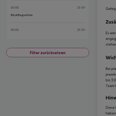
00:00
23:59
Geleg
Rückflugzeiten
Rückflugzeiten
Zusä
00:00
23:59
Es wer
angege
stehe
Filter zurücksetzen
Wich
Bei pl
jeweil
bis 3:
Team 
Hinw
Diese 
haben,