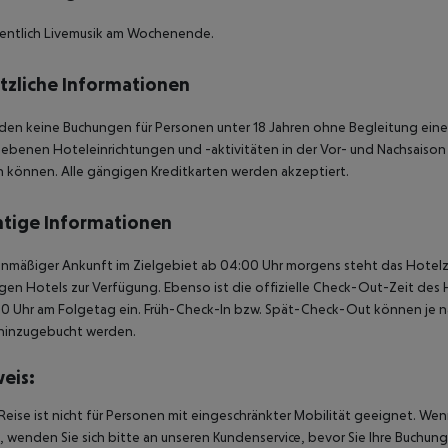
entlich Livemusik am Wochenende.
tzliche Informationen
den keine Buchungen für Personen unter 18 Jahren ohne Begleitung eine
benen Hoteleinrichtungen und -aktivitäten in der Vor- und Nachsaison 
n können.
Alle gängigen Kreditkarten werden akzeptiert.
tige Informationen
anmäßiger Ankunft im Zielgebiet ab 04:00 Uhr morgens steht das Hotelz
igen Hotels zur Verfügung. Ebenso ist die offizielle Check-Out-Zeit des 
00 Uhr am Folgetag ein. Früh-Check-In bzw. Spät-Check-Out können je n
hinzugebucht werden.
eis:
Reise ist nicht für Personen mit eingeschränkter Mobilität geeignet. We
 wenden Sie sich bitte an unseren Kundenservice, bevor Sie Ihre Buchung