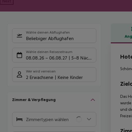
Next
Wähle deinen Abflughafen
Ang
Beliebiger Abflughafen
Hote
Wähle deinen Reisezeitraum
Hote
08.08.26
–
06.08.27
5-8 Nächte
Schöne
Wer wird verreisen
2 Erwachsene
Keine Kinder
Ziel
Das Ho
Zimmer & Verpflegung
wurde 
und de
Freize
Zimmertypen wählen
Zim