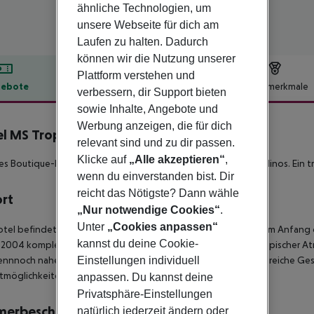
ähnliche Technologien, um
unsere Webseite für dich am
Laufen zu halten. Dadurch
können wir die Nutzung unserer
Plattform verstehen und
ebote
Hotelbeschreibung
Hotelmerkmale
verbessern, dir Support bieten
sowie Inhalte, Angebote und
lbeschreibung
Werbung anzeigen, die für dich
l MS Tropicana
relevant sind und zu dir passen.
4
Klicke auf
„Alle akzeptieren“
,
s Boutique-Hotel mit perfekter Lage am Strand von Torremolinos. Ein t
wenn du einverstanden bist. Dir
reicht das Nötigste? Dann wähle
ort
„Nur notwendige Cookies“
.
Unter
„Cookies anpassen“
tel befindet sich in erster Strandlinie in Torremolinos, direkt am Anfa
kannst du deine Cookie-
2004 komplett renoviert. Es bietet die Möglichkeit, sich in tropischer
Einstellungen individuell
nnnoch nahe des Geschehens. Gleich in der Nähe gibt es zahlreiche Ges
itmöglichkeiten.
anpassen. Du kannst deine
Privatsphäre-Einstellungen
merbeschreibung
natürlich jederzeit ändern oder