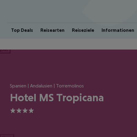
Top Deals
Reisearten
Reiseziele
Informationen
ious
Spanien | Andalusien | Torremolinos
Hotel MS Tropicana
4