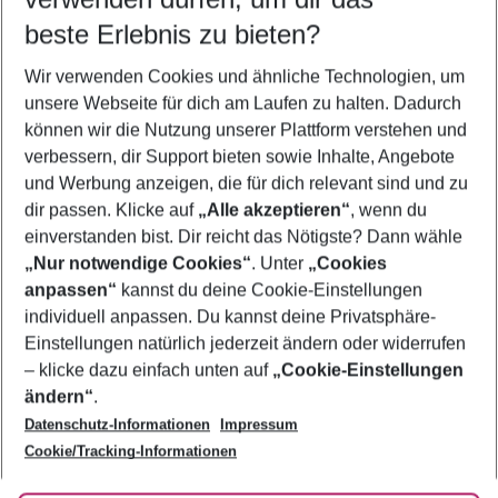
08.08.26
–
06.08.27
5-8 Nächte
beste Erlebnis zu bieten?
Wer wird verreisen
Wir verwenden Cookies und ähnliche Technologien, um
2 Erwachsene
Keine Kinder
unsere Webseite für dich am Laufen zu halten. Dadurch
können wir die Nutzung unserer Plattform verstehen und
Mehr Filter anzeigen
verbessern, dir Support bieten sowie Inhalte, Angebote
und Werbung anzeigen, die für dich relevant sind und zu
dir passen. Klicke auf
„Alle akzeptieren“
, wenn du
einverstanden bist. Dir reicht das Nötigste? Dann wähle
„Nur notwendige Cookies“
. Unter
„Cookies
anpassen“
kannst du deine Cookie-Einstellungen
Footer
Footer navigation
individuell anpassen. Du kannst deine Privatsphäre-
Über uns
Einstellungen natürlich jederzeit ändern oder widerrufen
AGB
– klicke dazu einfach unten auf
„Cookie-Einstellungen
Service & Hilfe
Bestpreisgarantie
ändern“
.
Datenschutz-Informationen
Impressum
Agenturbetreuung
Cookie-Einstellungen ändern
Folge uns
Barrierefreies Reisen
Cookie/Tracking-Informationen
Cookie-Richtlinie
Check-in
Datenschutz