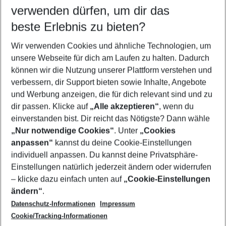
verwenden dürfen, um dir das
Wähle deinen Reisezeitraum
11.08.26
–
09.08.27
5-8 Nächte
beste Erlebnis zu bieten?
Wer wird verreisen
Wir verwenden Cookies und ähnliche Technologien, um
2 Erwachsene
Keine Kinder
unsere Webseite für dich am Laufen zu halten. Dadurch
können wir die Nutzung unserer Plattform verstehen und
Mehr Filter anzeigen
verbessern, dir Support bieten sowie Inhalte, Angebote
und Werbung anzeigen, die für dich relevant sind und zu
dir passen. Klicke auf
„Alle akzeptieren“
, wenn du
einverstanden bist. Dir reicht das Nötigste? Dann wähle
„Nur notwendige Cookies“
. Unter
„Cookies
anpassen“
kannst du deine Cookie-Einstellungen
Footer
Footer navigation
individuell anpassen. Du kannst deine Privatsphäre-
Über uns
Einstellungen natürlich jederzeit ändern oder widerrufen
AGB
– klicke dazu einfach unten auf
„Cookie-Einstellungen
Service & Hilfe
Bestpreisgarantie
ändern“
.
Datenschutz-Informationen
Impressum
Agenturbetreuung
Cookie-Einstellungen ändern
Folge uns
Barrierefreies Reisen
Cookie/Tracking-Informationen
Cookie-Richtlinie