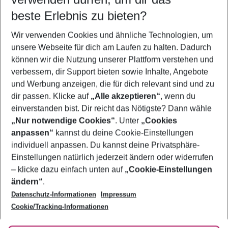
09.08.26
–
07.08.27
5-8 Nächte
beste Erlebnis zu bieten?
Wer wird verreisen
Wir verwenden Cookies und ähnliche Technologien, um
2 Erwachsene
Keine Kinder
unsere Webseite für dich am Laufen zu halten. Dadurch
können wir die Nutzung unserer Plattform verstehen und
Mehr Filter anzeigen
verbessern, dir Support bieten sowie Inhalte, Angebote
und Werbung anzeigen, die für dich relevant sind und zu
dir passen. Klicke auf
„Alle akzeptieren“
, wenn du
einverstanden bist. Dir reicht das Nötigste? Dann wähle
„Nur notwendige Cookies“
. Unter
„Cookies
anpassen“
kannst du deine Cookie-Einstellungen
Footer
Footer navigation
individuell anpassen. Du kannst deine Privatsphäre-
Über uns
Einstellungen natürlich jederzeit ändern oder widerrufen
AGB
– klicke dazu einfach unten auf
„Cookie-Einstellungen
Service & Hilfe
Bestpreisgarantie
ändern“
.
Datenschutz-Informationen
Impressum
Agenturbetreuung
Cookie-Einstellungen ändern
Folge uns
Barrierefreies Reisen
Cookie/Tracking-Informationen
Cookie-Richtlinie
Check-in
Datenschutz