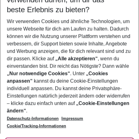
08.08.26
–
06.08.27
5-8 Nächte
beste Erlebnis zu bieten?
Wer wird verreisen
Wir verwenden Cookies und ähnliche Technologien, um
2 Erwachsene
Keine Kinder
unsere Webseite für dich am Laufen zu halten. Dadurch
können wir die Nutzung unserer Plattform verstehen und
Mehr Filter anzeigen
verbessern, dir Support bieten sowie Inhalte, Angebote
und Werbung anzeigen, die für dich relevant sind und zu
dir passen. Klicke auf
„Alle akzeptieren“
, wenn du
einverstanden bist. Dir reicht das Nötigste? Dann wähle
„Nur notwendige Cookies“
. Unter
„Cookies
anpassen“
kannst du deine Cookie-Einstellungen
Footer
Footer navigation
individuell anpassen. Du kannst deine Privatsphäre-
Über uns
Einstellungen natürlich jederzeit ändern oder widerrufen
AGB
– klicke dazu einfach unten auf
„Cookie-Einstellungen
Service & Hilfe
Bestpreisgarantie
ändern“
.
Datenschutz-Informationen
Impressum
Agenturbetreuung
Cookie-Einstellungen ändern
Folge uns
Barrierefreies Reisen
Cookie/Tracking-Informationen
Cookie-Richtlinie
Check-in
Datenschutz