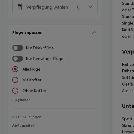
Standa
Verpflegung wählen
oder T
Studio
Single
Kind S
Flüge anpassen
oder T
Nur Direktflüge
Ver
Nur Eurowings-Flüge
Frühst
Alle Flüge
Frühst
Softdr
Mit Koffer
Geträn
Auslas
Ohne Koffer
Flugdauer
Flugdauer
Unte
Bis zu 24 Stunden
Sport-
Ski un
Abflugzeiten
Abflugzeiten
Unterh