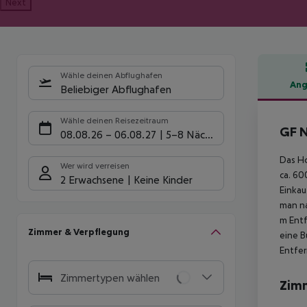
Next
Wähle deinen Abflughafen
Ang
Beliebiger Abflughafen
Hote
Wähle deinen Reisezeitraum
GF N
08.08.26
–
06.08.27
5-8 Nächte
Das Ho
Wer wird verreisen
ca. 60
2 Erwachsene
Keine Kinder
Einkau
man na
m Entf
Zimmer & Verpflegung
eine B
Entfe
Zimmertypen wählen
Zim