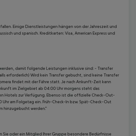
allen. Einige Dienstleistungen hängen von der Jahreszeit und
ussisch und spanisch. Kreditkarten: Visa, American Express und
erden, damit folgende Leistungen inklusive sind: - Transfer
ls erforderlich) Wird kein Transfer gebucht, sind keine Transfer
omera findet mit der Fähre statt. Je nach Ankunft-Zeit kann
nkunft im Zielgebiet ab 04:00 Uhr morgens steht das
en Hotels zur Verfügung. Ebenso ist die offizielle Check-Out-
:00 Uhr am Folgetag ein. Früh-Check-In bzw. Spät-Check-Out
am hinzugebucht werden."
nn Sie oder ein Mitglied Ihrer Gruppe besondere Bedürfnisse