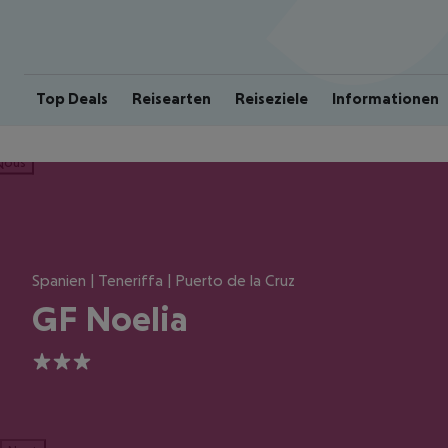
Top Deals
Reisearten
Reiseziele
Informationen
ious
Spanien | Teneriffa | Puerto de la Cruz
GF Noelia
3