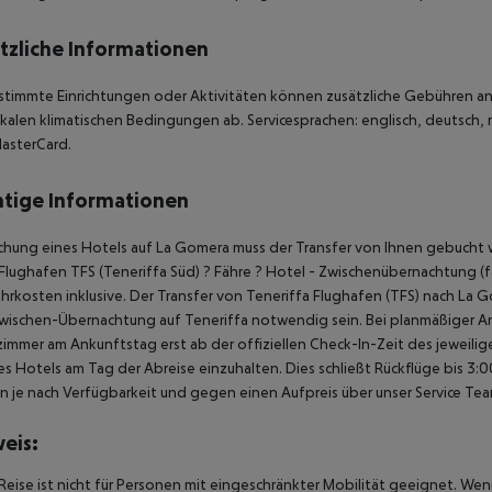
tzliche Informationen
stimmte Einrichtungen oder Aktivitäten können zusätzliche Gebühren anf
kalen klimatischen Bedingungen ab. Servicesprachen: englisch, deutsch, r
asterCard.
tige Informationen
chung eines Hotels auf La Gomera muss der Transfer von Ihnen gebucht w
Flughafen TFS (Teneriffa Süd) ? Fähre ? Hotel - Zwischenübernachtung (fal
hrkosten inklusive. Der Transfer von Teneriffa Flughafen (TFS) nach La G
wischen-Übernachtung auf Teneriffa notwendig sein. Bei planmäßiger A
immer am Ankunftstag erst ab der offiziellen Check-In-Zeit des jeweilig
es Hotels am Tag der Abreise einzuhalten. Dies schließt Rückflüge bis 3
 je nach Verfügbarkeit und gegen einen Aufpreis über unser Service Te
eis:
Reise ist nicht für Personen mit eingeschränkter Mobilität geeignet. We