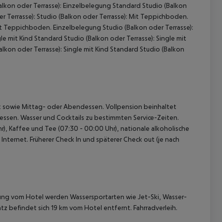
alkon oder Terrasse): Einzelbelegung Standard Studio (Balkon
 Terrasse): Studio (Balkon oder Terrasse): Mit Teppichboden.
Mit Teppichboden. Einzelbelegung Studio (Balkon oder Terrasse):
e mit Kind Standard Studio (Balkon oder Terrasse): Single mit
alkon oder Terrasse): Single mit Kind Standard Studio (Balkon
 akzeptieren
ck sowie Mittag- oder Abendessen. Vollpension beinhaltet
dessen. Wasser und Cocktails zu bestimmten Service-Zeiten.
hr), Kaffee und Tee (07:30 - 00:00 Uhr), nationale alkoholische
 Internet. Früherer Check In und späterer Check out (je nach
nung vom Hotel werden Wassersportarten wie Jet-Ski, Wasser-
z befindet sich 19 km vom Hotel entfernt. Fahrradverleih.