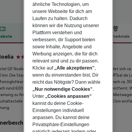
ähnliche Technologien, um
unsere Webseite für dich am
Laufen zu halten. Dadurch
können wir die Nutzung unserer
Plattform verstehen und
ebote
Hotelbeschreibung
Hotelmerkmale
verbessern, dir Support bieten
lbeschreibung
sowie Inhalte, Angebote und
Werbung anzeigen, die für dich
oelia
relevant sind und zu dir passen.
3
Klicke auf
„Alle akzeptieren“
,
tel GF Noelia, beliebt speziell bei Hochzeitsreisenden, befindet sich c
wenn du einverstanden bist. Dir
0 km. Die Stadt Puerto de la Cruz ist ca. 1 km entfernt (San CristÃ³bal de 
fsmöglichkeiten liegen ca. 1 km vom Hotel, ein Supermarkt ist nach ca. 3
reicht das Nötigste? Dann wähle
ch rund 600 m. Auch die nächste Diskothek liegt rund 600 m entfernt. 
„Nur notwendige Cookies“
.
ernung zu finden. Für Mobilität im Urlaub sorgen neben einem Mietwagen-
Unter
„Cookies anpassen“
ushaltestelle (ca. 200 m entfernt). Der Flughafen (TFN) ist ca. 30 km entfe
kannst du deine Cookie-
rnung.
Einstellungen individuell
anpassen. Du kannst deine
merbeschreibung
Privatsphäre-Einstellungen
natürlich jederzeit ändern oder