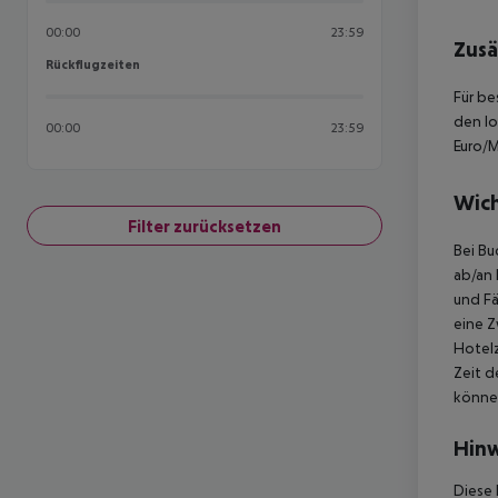
00:00
23:59
Zusä
Rückflugzeiten
Rückflugzeiten
Für be
den lo
00:00
23:59
Euro/M
Wich
Filter zurücksetzen
Bei Bu
ab/an 
und Fä
eine Z
Hotelz
Zeit d
können
Hinw
Diese 