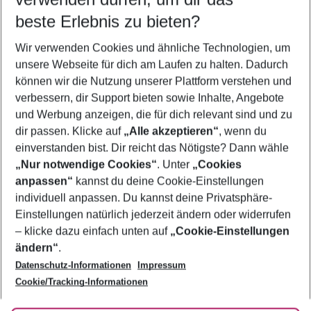
11.08.26
–
09.08.27
5-8 Nächte
beste Erlebnis zu bieten?
Wer wird verreisen
Wir verwenden Cookies und ähnliche Technologien, um
2 Erwachsene
Keine Kinder
unsere Webseite für dich am Laufen zu halten. Dadurch
können wir die Nutzung unserer Plattform verstehen und
Mehr Filter anzeigen
verbessern, dir Support bieten sowie Inhalte, Angebote
und Werbung anzeigen, die für dich relevant sind und zu
dir passen. Klicke auf
„Alle akzeptieren“
, wenn du
einverstanden bist. Dir reicht das Nötigste? Dann wähle
„Nur notwendige Cookies“
. Unter
„Cookies
anpassen“
kannst du deine Cookie-Einstellungen
Footer
Footer navigation
individuell anpassen. Du kannst deine Privatsphäre-
Über uns
Einstellungen natürlich jederzeit ändern oder widerrufen
AGB
– klicke dazu einfach unten auf
„Cookie-Einstellungen
Service & Hilfe
Bestpreisgarantie
ändern“
.
Datenschutz-Informationen
Impressum
Agenturbetreuung
Cookie-Einstellungen ändern
Folge uns
Barrierefreies Reisen
Cookie/Tracking-Informationen
Cookie-Richtlinie
Check-in
Datenschutz