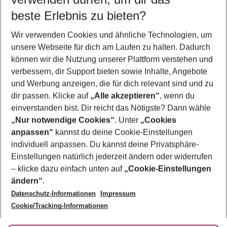
09.08.26
–
07.08.27
5-8 Nächte
beste Erlebnis zu bieten?
Wer wird verreisen
Wir verwenden Cookies und ähnliche Technologien, um
2 Erwachsene
Keine Kinder
unsere Webseite für dich am Laufen zu halten. Dadurch
können wir die Nutzung unserer Plattform verstehen und
Mehr Filter anzeigen
verbessern, dir Support bieten sowie Inhalte, Angebote
und Werbung anzeigen, die für dich relevant sind und zu
dir passen. Klicke auf
„Alle akzeptieren“
, wenn du
einverstanden bist. Dir reicht das Nötigste? Dann wähle
„Nur notwendige Cookies“
. Unter
„Cookies
anpassen“
kannst du deine Cookie-Einstellungen
Footer
Footer navigation
individuell anpassen. Du kannst deine Privatsphäre-
Über uns
Einstellungen natürlich jederzeit ändern oder widerrufen
AGB
– klicke dazu einfach unten auf
„Cookie-Einstellungen
Service & Hilfe
Bestpreisgarantie
ändern“
.
Datenschutz-Informationen
Impressum
Agenturbetreuung
Cookie-Einstellungen ändern
Folge uns
Barrierefreies Reisen
Cookie/Tracking-Informationen
Cookie-Richtlinie
Check-in
Datenschutz