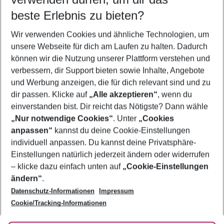
09.08.26
–
07.08.27
5-8 Nächte
beste Erlebnis zu bieten?
Wer wird verreisen
Wir verwenden Cookies und ähnliche Technologien, um
2 Erwachsene
Keine Kinder
unsere Webseite für dich am Laufen zu halten. Dadurch
können wir die Nutzung unserer Plattform verstehen und
Mehr Filter anzeigen
verbessern, dir Support bieten sowie Inhalte, Angebote
und Werbung anzeigen, die für dich relevant sind und zu
dir passen. Klicke auf
„Alle akzeptieren“
, wenn du
einverstanden bist. Dir reicht das Nötigste? Dann wähle
„Nur notwendige Cookies“
. Unter
„Cookies
anpassen“
kannst du deine Cookie-Einstellungen
Footer
Footer navigation
individuell anpassen. Du kannst deine Privatsphäre-
Über uns
Einstellungen natürlich jederzeit ändern oder widerrufen
AGB
– klicke dazu einfach unten auf
„Cookie-Einstellungen
Service & Hilfe
Bestpreisgarantie
ändern“
.
Datenschutz-Informationen
Impressum
Agenturbetreuung
Cookie-Einstellungen ändern
Folge uns
Barrierefreies Reisen
Cookie/Tracking-Informationen
Cookie-Richtlinie
Check-in
Datenschutz