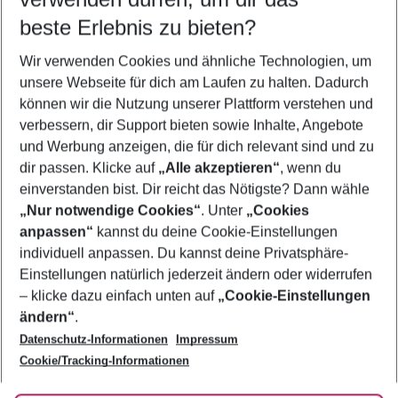
09.08.26
–
07.08.27
5-8 Nächte
beste Erlebnis zu bieten?
Wer wird verreisen
Wir verwenden Cookies und ähnliche Technologien, um
2 Erwachsene
Keine Kinder
unsere Webseite für dich am Laufen zu halten. Dadurch
können wir die Nutzung unserer Plattform verstehen und
Mehr Filter anzeigen
verbessern, dir Support bieten sowie Inhalte, Angebote
und Werbung anzeigen, die für dich relevant sind und zu
dir passen. Klicke auf
„Alle akzeptieren“
, wenn du
einverstanden bist. Dir reicht das Nötigste? Dann wähle
„Nur notwendige Cookies“
. Unter
„Cookies
anpassen“
kannst du deine Cookie-Einstellungen
Footer
Footer navigation
individuell anpassen. Du kannst deine Privatsphäre-
Über uns
Einstellungen natürlich jederzeit ändern oder widerrufen
AGB
– klicke dazu einfach unten auf
„Cookie-Einstellungen
Service & Hilfe
Bestpreisgarantie
ändern“
.
Datenschutz-Informationen
Impressum
Agenturbetreuung
Cookie-Einstellungen ändern
Folge uns
Barrierefreies Reisen
Cookie/Tracking-Informationen
Cookie-Richtlinie
Check-in
Datenschutz