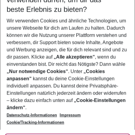
08.08.26
–
06.08.27
5-8 Nächte
beste Erlebnis zu bieten?
Wer wird verreisen
Wir verwenden Cookies und ähnliche Technologien, um
2 Erwachsene
Keine Kinder
unsere Webseite für dich am Laufen zu halten. Dadurch
können wir die Nutzung unserer Plattform verstehen und
Mehr Filter anzeigen
verbessern, dir Support bieten sowie Inhalte, Angebote
und Werbung anzeigen, die für dich relevant sind und zu
dir passen. Klicke auf
„Alle akzeptieren“
, wenn du
einverstanden bist. Dir reicht das Nötigste? Dann wähle
„Nur notwendige Cookies“
. Unter
„Cookies
anpassen“
kannst du deine Cookie-Einstellungen
Footer
Footer navigation
individuell anpassen. Du kannst deine Privatsphäre-
Über uns
Einstellungen natürlich jederzeit ändern oder widerrufen
AGB
– klicke dazu einfach unten auf
„Cookie-Einstellungen
Service & Hilfe
Bestpreisgarantie
ändern“
.
Datenschutz-Informationen
Impressum
Agenturbetreuung
Cookie-Einstellungen ändern
Folge uns
Barrierefreies Reisen
Cookie/Tracking-Informationen
Cookie-Richtlinie
Check-in
Datenschutz