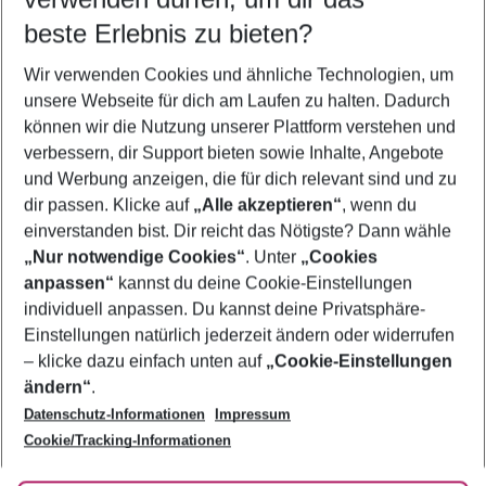
10.08.26
–
08.08.27
5-8 Nächte
beste Erlebnis zu bieten?
Wer wird verreisen
Wir verwenden Cookies und ähnliche Technologien, um
2 Erwachsene
Keine Kinder
unsere Webseite für dich am Laufen zu halten. Dadurch
können wir die Nutzung unserer Plattform verstehen und
Mehr Filter anzeigen
verbessern, dir Support bieten sowie Inhalte, Angebote
und Werbung anzeigen, die für dich relevant sind und zu
dir passen. Klicke auf
„Alle akzeptieren“
, wenn du
einverstanden bist. Dir reicht das Nötigste? Dann wähle
„Nur notwendige Cookies“
. Unter
„Cookies
anpassen“
kannst du deine Cookie-Einstellungen
Footer
Footer navigation
individuell anpassen. Du kannst deine Privatsphäre-
Über uns
Einstellungen natürlich jederzeit ändern oder widerrufen
AGB
– klicke dazu einfach unten auf
„Cookie-Einstellungen
Service & Hilfe
Bestpreisgarantie
ändern“
.
Datenschutz-Informationen
Impressum
Agenturbetreuung
Cookie-Einstellungen ändern
Folge uns
Barrierefreies Reisen
Cookie/Tracking-Informationen
Cookie-Richtlinie
Check-in
Datenschutz