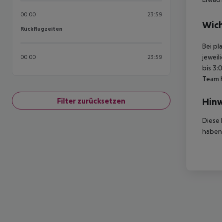
00:00
23:59
Wich
Rückflugzeiten
Rückflugzeiten
Bei pl
jeweil
00:00
23:59
bis 3:
Team 
Hinw
Filter zurücksetzen
Diese 
haben,