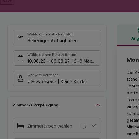
Next
Wähle deinen Abflughafen
Ang
Beliebiger Abflughafen
Hote
Wähle deinen Reisezeitraum
Mon
10.08.26
–
08.08.27
5-8 Nächte
Das 4-
Wer wird verreisen
ständi
2 Erwachsene
Keine Kinder
untern
beste 
Torre 
Zimmer & Verpflegung
eine g
komfor
gesamt
Zimmertypen wählen
Miniba
eine B