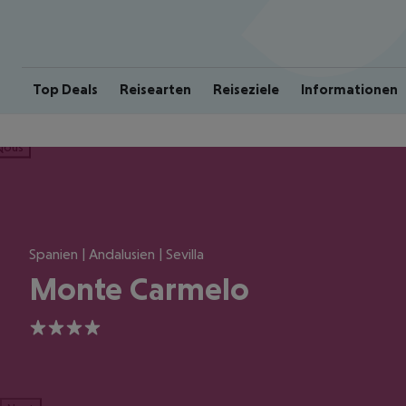
Top Deals
Reisearten
Reiseziele
Informationen
ious
Spanien | Andalusien | Sevilla
Monte Carmelo
4