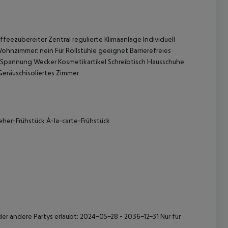
eezubereiter Zentral regulierte Klimaanlage Individuell
Wohnzimmer: nein Für Rollstühle geeignet Barrierefreies
pannung Wecker Kosmetikartikel Schreibtisch Hausschuhe
Geräuschisoliertes Zimmer
 akzeptieren
eher-Frühstück À-la-carte-Frühstück
r andere Partys erlaubt: 2024-05-28 - 2036-12-31 Nur für