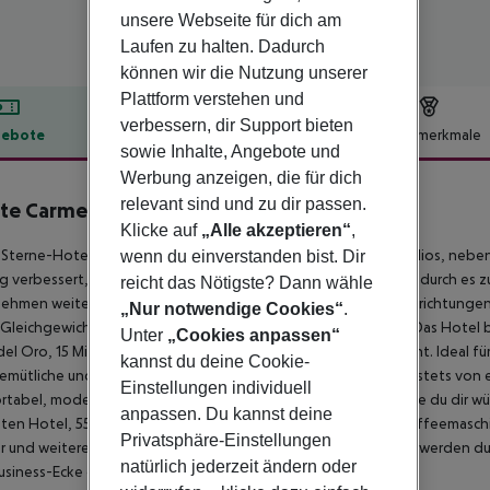
unsere Webseite für dich am
Laufen zu halten. Dadurch
können wir die Nutzung unserer
Plattform verstehen und
verbessern, dir Support bieten
ebote
Hotelbeschreibung
Hotelmerkmale
sowie Inhalte, Angebote und
lbeschreibung
Werbung anzeigen, die für dich
relevant sind und zu dir passen.
te Carmelo
Klicke auf
„Alle akzeptieren“
,
4
Sterne-Hotel Monte Carmelo ist ein Klassiker im Viertel Remedios, neben 
wenn du einverstanden bist. Dir
g verbessert, nicht nur ästhetisch, sondern auch strukturell, wodurch es 
reicht das Nötigste? Dann wähle
ehmen weiterhin Verbesserungen und Reformen, um seine Einrichtungen a
„Nur notwendige Cookies“
.
Gleichgewicht zwischen Modernität und Komfort anstreben. Das Hotel b
Unter
„Cookies anpassen“
del Oro, 15 Minuten von der Giralda und der Kathedrale entfernt. Ideal für
kannst du deine Cookie-
emütliche und entspannte Atmosphäre genießen kannst, die stets von ei
Einstellungen individuell
tabel, modern, ruhig und verfügen über alle Einrichtungen, die du dir w
anpassen. Du kannst deine
en Hotel, 55'''' Smart TV + Chromecast, kostenlose Kapsel-Kaffeemasch
Privatsphäre-Einstellungen
r und weitere kostenlose Dienstleistungen. Die Einrichtungen werden dur
natürlich jederzeit ändern oder
usiness-Ecke ergänzt.