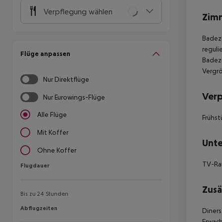
Verpflegung wählen
Zim
Badezi
reguli
Flüge anpassen
Badez
Vergrö
Nur Direktflüge
Ver
Nur Eurowings-Flüge
Alle Flüge
Frühst
Mit Koffer
Unte
Ohne Koffer
TV-R
Flugdauer
Flugdauer
Zusä
Bis zu 24 Stunden
Abflugzeiten
Abflugzeiten
Diners
Erwach