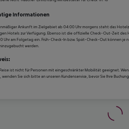
tige Informationen
anmäßiger Ankunft im Zielgebiet ab 04:00 Uhr morgens steht das Hotelz
igen Hotels zur Verfügung. Ebenso ist die offizielle Check-Out-Zeit des 
00 Uhr am Folgetag ein. Früh-Check-In bzw. Spät-Check-Out können je n
hinzugebucht werden.
eis:
Reise ist nicht für Personen mit eingeschränkter Mobilität geeignet. We
 wenden Sie sich bitte an unseren Kundenservice, bevor Sie Ihre Buchung