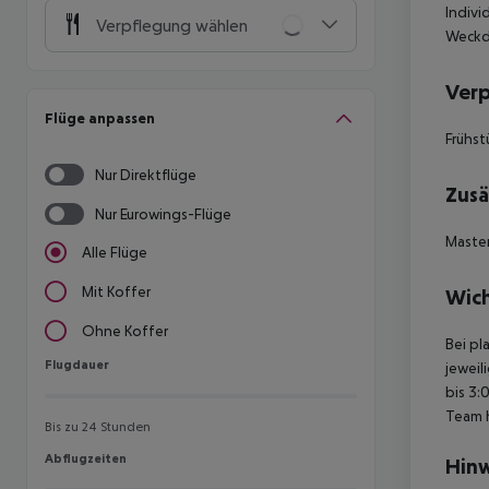
Indivi
Verpflegung wählen
Weckdi
Ver
Flüge anpassen
Frühst
Nur Direktflüge
Zusä
Nur Eurowings-Flüge
Master
Alle Flüge
Mit Koffer
Wich
Ohne Koffer
Bei pl
Flugdauer
Flugdauer
jeweil
bis 3:
Team 
Bis zu 24 Stunden
Abflugzeiten
Abflugzeiten
Hinw