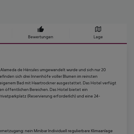
Bewertungen
Lage
len Alameda de Hércules umgewandelt wurde und sich nur 20
efinden sich drei Innenhöfe voller Blumen im reinsten
nd eigenem Bad mit Haartrockner ausgestattet. Das Hotel verfügt
 öffentlichen Bereichen. Das Hotel bietet ein
rivatparkplatz (Reservierung erforderlich) und eine 24-
etzugang: nein Minibar Individuell regulierbare Klimaanlage