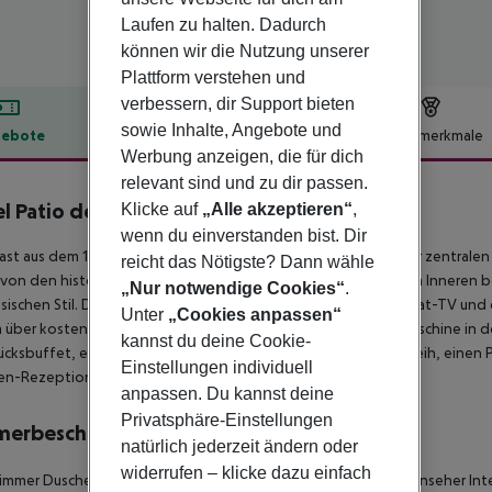
Laufen zu halten. Dadurch
können wir die Nutzung unserer
Plattform verstehen und
verbessern, dir Support bieten
sowie Inhalte, Angebote und
ebote
Hotelbeschreibung
Hotelmerkmale
Werbung anzeigen, die für dich
lbeschreibung
relevant sind und zu dir passen.
l Patio de la Alameda
Klicke auf
„Alle akzeptieren“
,
3
wenn du einverstanden bist. Dir
last aus dem 19. Jahrhundert, der in ein charmantes Hotel in der zentra
reicht das Nötigste? Dann wähle
von den historischen Stätten von Sevilla entfernt befindet. Im Inneren b
„Nur notwendige Cookies“
.
sischen Stil. Die Zimmer sind mit Klimaanlage (warm und kalt), Sat-TV u
Unter
„Cookies anpassen“
über kostenlose WLAN-Verbindung und eine Tee-/Kaffeemaschine in den
kannst du deine Cookie-
ücksbuffet, einen Wäscheservice, einen Fahrrad- und Autoverleih, einen P
Einstellungen individuell
en-Rezeption.
anpassen. Du kannst deine
Privatsphäre-Einstellungen
merbeschreibung
natürlich jederzeit ändern oder
widerrufen – klicke dazu einfach
mmer Dusche Badewanne Haartrockner Direktwahltelefon Fernseher Intern