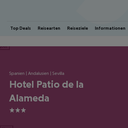
Top Deals
Reisearten
Reiseziele
Informationen
ious
Spanien | Andalusien | Sevilla
Hotel Patio de la
Alameda
3