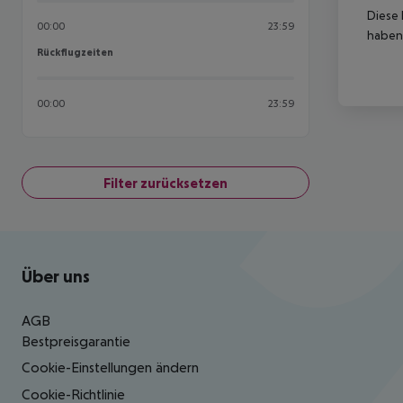
Diese 
00:00
23:59
haben,
Rückflugzeiten
Rückflugzeiten
00:00
23:59
Filter zurücksetzen
Footer
Footer navigation
Über uns
AGB
Bestpreisgarantie
Cookie-Einstellungen ändern
Cookie-Richtlinie