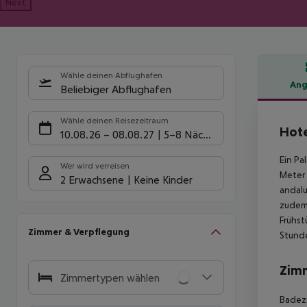
Next
Wähle deinen Abflughafen
Ang
Beliebiger Abflughafen
Hote
Wähle deinen Reisezeitraum
Hote
10.08.26
–
08.08.27
5-8 Nächte
Ein Pa
Wer wird verreisen
Meter 
2 Erwachsene
Keine Kinder
andalu
zudem 
Frühst
Zimmer & Verpflegung
Stund
Zim
Zimmertypen wählen
Badezi