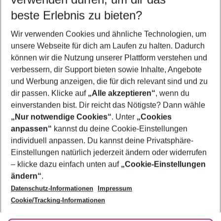
12.08.26
–
10.08.27
5-8 Nächte
beste Erlebnis zu bieten?
Wer wird verreisen
Wir verwenden Cookies und ähnliche Technologien, um
2 Erwachsene
Keine Kinder
unsere Webseite für dich am Laufen zu halten. Dadurch
können wir die Nutzung unserer Plattform verstehen und
Mehr Filter anzeigen
verbessern, dir Support bieten sowie Inhalte, Angebote
und Werbung anzeigen, die für dich relevant sind und zu
dir passen. Klicke auf
„Alle akzeptieren“
, wenn du
einverstanden bist. Dir reicht das Nötigste? Dann wähle
„Nur notwendige Cookies“
. Unter
„Cookies
anpassen“
kannst du deine Cookie-Einstellungen
Footer
Footer navigation
individuell anpassen. Du kannst deine Privatsphäre-
Über uns
Einstellungen natürlich jederzeit ändern oder widerrufen
AGB
– klicke dazu einfach unten auf
„Cookie-Einstellungen
Service & Hilfe
Bestpreisgarantie
ändern“
.
Datenschutz-Informationen
Impressum
Agenturbetreuung
Cookie-Einstellungen ändern
Folge uns
Barrierefreies Reisen
Cookie/Tracking-Informationen
Cookie-Richtlinie
Check-in
Datenschutz