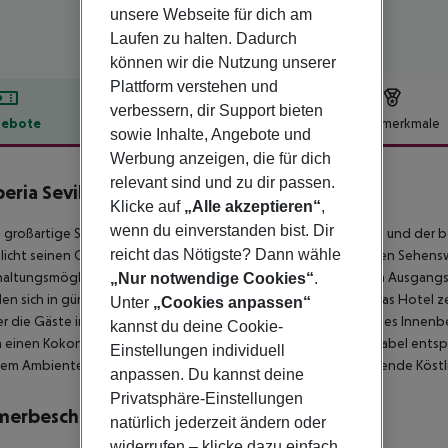
unsere Webseite für dich am
Laufen zu halten. Dadurch
können wir die Nutzung unserer
Plattform verstehen und
verbessern, dir Support bieten
ebote
Hotelbeschreibung
Hotelmerkmale
sowie Inhalte, Angebote und
lbeschreibung
Werbung anzeigen, die für dich
relevant sind und zu dir passen.
eria Sevilla
Klicke auf
„Alle akzeptieren“
,
4
wenn du einverstanden bist. Dir
 großartige Stadthotel liegt nur wenige Schritte vom Bahnhof und der b
reicht das Nötigste? Dann wähle
icht seinen Gästen einen einfachen Zugang zu den wichtigsten Sehens
altungsmöglichkeiten der Stadt und bietet somit den idealen Ausgangs
„Nur notwendige Cookies“
.
en sich in günstiger Lage, nur 8 km vom Flughafen entfernt. Das Hotel z
Unter
„Cookies anpassen“
er die Gäste in die zeitlose Eleganz und raffinierte Schönheit des Innenb
kannst du deine Cookie-
 einen Kokon der Ruhe und des Stils, in dem man sich komfortabel entsp
Einstellungen individuell
llem Ambiente im eleganten Restaurant zu speisen, wo verlockende Köst
anpassen. Du kannst deine
Privatsphäre-Einstellungen
merbeschreibung
natürlich jederzeit ändern oder
widerrufen – klicke dazu einfach