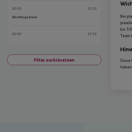
Wich
00:00
23:59
Bei pl
Rückflugzeiten
Rückflugzeiten
jeweil
bis 3:
00:00
23:59
Team 
Hinw
Filter zurücksetzen
Diese 
haben,
Footer