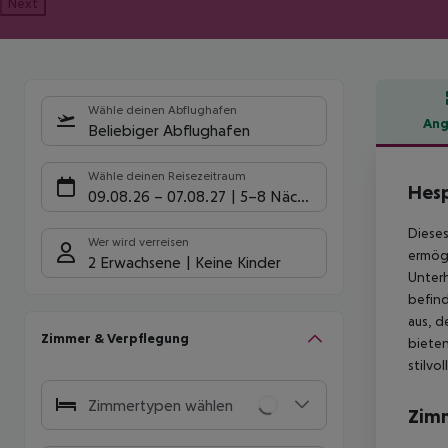
Next
Wähle deinen Abflughafen
Ang
Beliebiger Abflughafen
Hote
Wähle deinen Reisezeitraum
Hesp
09.08.26
–
07.08.27
5-8 Nächte
Dieses
Wer wird verreisen
ermögl
2 Erwachsene
Keine Kinder
Unterh
befind
aus, d
Zimmer & Verpflegung
bieten
stilvo
Zimmertypen wählen
Zim