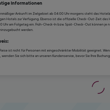
tige Informationen
anmäßiger Ankunft im Zielgebiet ab 04:00 Uhr morgens steht das Hotelz
igen Hotels zur Verfügung. Ebenso ist die offizielle Check-Out-Zeit des 
00 Uhr am Folgetag ein. Früh-Check-In bzw. Spät-Check-Out können je n
hinzugebucht werden.
eis:
Reise ist nicht für Personen mit eingeschränkter Mobilität geeignet. We
 wenden Sie sich bitte an unseren Kundenservice, bevor Sie Ihre Buchung