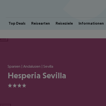
Top Deals
Reisearten
Reiseziele
Informationen
ious
Spanien | Andalusien | Sevilla
Hesperia Sevilla
4