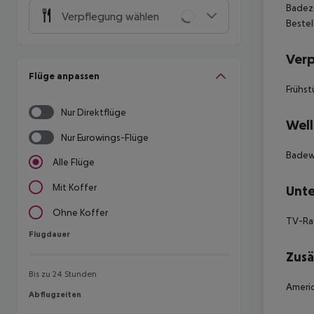
Badezi
Verpflegung wählen
Bestel
Ver
Flüge anpassen
Frühst
Nur Direktflüge
Well
Nur Eurowings-Flüge
Badew
Alle Flüge
Mit Koffer
Unte
Ohne Koffer
TV-Ra
Flugdauer
Flugdauer
Zusä
Bis zu 24 Stunden
Americ
Abflugzeiten
Abflugzeiten