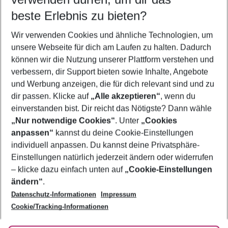
08.08.26
–
06.08.27
5-8 Nächte
beste Erlebnis zu bieten?
Wer wird verreisen
Wir verwenden Cookies und ähnliche Technologien, um
2 Erwachsene
Keine Kinder
unsere Webseite für dich am Laufen zu halten. Dadurch
können wir die Nutzung unserer Plattform verstehen und
Mehr Filter anzeigen
verbessern, dir Support bieten sowie Inhalte, Angebote
und Werbung anzeigen, die für dich relevant sind und zu
dir passen. Klicke auf
„Alle akzeptieren“
, wenn du
einverstanden bist. Dir reicht das Nötigste? Dann wähle
„Nur notwendige Cookies“
. Unter
„Cookies
anpassen“
kannst du deine Cookie-Einstellungen
Footer
Footer navigation
individuell anpassen. Du kannst deine Privatsphäre-
Über uns
Einstellungen natürlich jederzeit ändern oder widerrufen
AGB
– klicke dazu einfach unten auf
„Cookie-Einstellungen
Service & Hilfe
Bestpreisgarantie
ändern“
.
Datenschutz-Informationen
Impressum
Agenturbetreuung
Cookie-Einstellungen ändern
Folge uns
Barrierefreies Reisen
Cookie/Tracking-Informationen
Cookie-Richtlinie
Check-in
Datenschutz