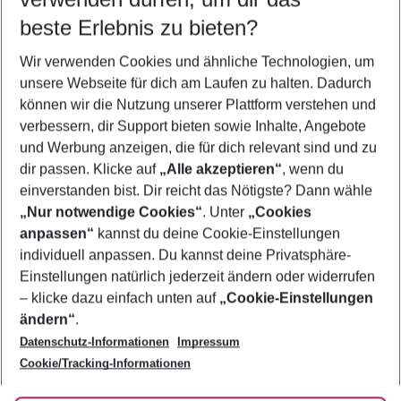
12.08.26
–
10.08.27
5-8 Nächte
beste Erlebnis zu bieten?
Wer wird verreisen
Wir verwenden Cookies und ähnliche Technologien, um
2 Erwachsene
Keine Kinder
unsere Webseite für dich am Laufen zu halten. Dadurch
können wir die Nutzung unserer Plattform verstehen und
Mehr Filter anzeigen
verbessern, dir Support bieten sowie Inhalte, Angebote
und Werbung anzeigen, die für dich relevant sind und zu
dir passen. Klicke auf
„Alle akzeptieren“
, wenn du
einverstanden bist. Dir reicht das Nötigste? Dann wähle
„Nur notwendige Cookies“
. Unter
„Cookies
anpassen“
kannst du deine Cookie-Einstellungen
Footer
Footer navigation
individuell anpassen. Du kannst deine Privatsphäre-
Über uns
Einstellungen natürlich jederzeit ändern oder widerrufen
AGB
– klicke dazu einfach unten auf
„Cookie-Einstellungen
Service & Hilfe
Bestpreisgarantie
ändern“
.
Datenschutz-Informationen
Impressum
Agenturbetreuung
Cookie-Einstellungen ändern
Folge uns
Barrierefreies Reisen
Cookie/Tracking-Informationen
Cookie-Richtlinie
Check-in
Datenschutz