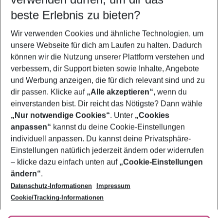
10.08.26
–
08.08.27
5-8 Nächte
beste Erlebnis zu bieten?
Wer wird verreisen
Wir verwenden Cookies und ähnliche Technologien, um
2 Erwachsene
Keine Kinder
unsere Webseite für dich am Laufen zu halten. Dadurch
können wir die Nutzung unserer Plattform verstehen und
Mehr Filter anzeigen
verbessern, dir Support bieten sowie Inhalte, Angebote
und Werbung anzeigen, die für dich relevant sind und zu
dir passen. Klicke auf
„Alle akzeptieren“
, wenn du
einverstanden bist. Dir reicht das Nötigste? Dann wähle
„Nur notwendige Cookies“
. Unter
„Cookies
anpassen“
kannst du deine Cookie-Einstellungen
Footer
Footer navigation
individuell anpassen. Du kannst deine Privatsphäre-
Über uns
Einstellungen natürlich jederzeit ändern oder widerrufen
AGB
– klicke dazu einfach unten auf
„Cookie-Einstellungen
Service & Hilfe
Bestpreisgarantie
ändern“
.
Datenschutz-Informationen
Impressum
Agenturbetreuung
Cookie-Einstellungen ändern
Folge uns
Barrierefreies Reisen
Cookie/Tracking-Informationen
Cookie-Richtlinie
Check-in
Datenschutz