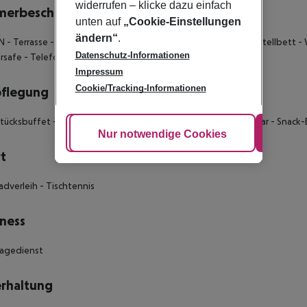
widerrufen – klicke dazu einfach
merbeschreibung
unten auf
„Cookie-Einstellungen
ändern“
.
N
- Terrasse
- Heizung
- Bad mit Dusche oder Badewanne
- Zustellbett
-
Datenschutz-Informationen
rsafe
- Telefon
- Zimmerservice
Impressum
Cookie/Tracking-Informationen
pflegung
stücksbuffet
- Mittagsbuffet
- Abendbuffet
- Buffet
- Pool-Bar
- Snack-
Cookie anpassen
Nur notwendige Cookies
Alle
t
radverleih
- Tischtennis
ness
sagedienst
rhaltung