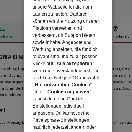
unsere Webseite für dich am
Laufen zu halten. Dadurch
können wir die Nutzung unserer
Plattform verstehen und
verbessern, dir Support bieten
ebote
Hotelbeschreibung
Hotelmerkmale
sowie Inhalte, Angebote und
lbeschreibung
Werbung anzeigen, die für dich
RIA El Mar
relevant sind und zu dir passen.
4.5
Klicke auf
„Alle akzeptieren“
,
Hotel liegt gegenüber dem Strand in der Ortschaft Santa Susanna, Cost
wenn du einverstanden bist. Dir
 und 8 Junior Suiten, allesamt voll ausgestattet.
Im Hotel befinden sich 2 
reicht das Nötigste? Dann wähle
tionsprogramm,
großer Fernsehraum (Satellit), Freizeitbreich, Privatpar
„Nur notwendige Cookies“
.
rant mit Buffet, Cafeteria, Tanzsaal mit Liveauftritten, Fitnessraum, Spo
Unter
„Cookies anpassen“
x direkt vor dem Hotel.
kannst du deine Cookie-
Einstellungen individuell
ort
anpassen. Du kannst deine
Privatsphäre-Einstellungen
tel Mercury befindet sich an der Costa Maresme, in der Ortschaft Santa 
natürlich jederzeit ändern oder