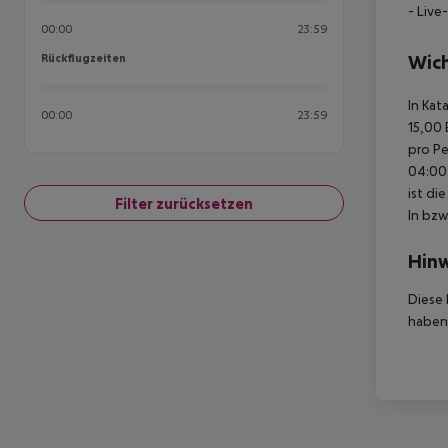
- Live
00:00
23:59
Rückflugzeiten
Wich
Rückflugzeiten
In Kat
00:00
23:59
15,00 
pro Pe
04:00 
ist di
Filter zurücksetzen
In bzw
Hinw
Diese 
haben,