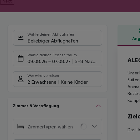
Next
Wähle deinen Abflughafen
Ang
Beliebiger Abflughafen
Hote
Wähle deinen Reisezeitraum
ALEG
09.08.26
–
07.08.27
5-8 Nächte
Unser 
Wer wird verreisen
Suiten
2 Erwachsene
Keine Kinder
Anima
Restau
Komple
Zimmer & Verpflegung
Ziel
Zimmertypen wählen
Das Ho