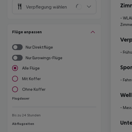
Zim
Verpflegung wählen
- WLA
Zimme
Flüge anpassen
Ver
Nur Direktflüge
- Früh
Nur Eurowings-Flüge
Spor
Alle Flüge
Mit Koffer
- Fahr
Ohne Koffer
Well
Flugdauer
Flugdauer
- Mas
Bis zu 24 Stunden
Unte
Abflugzeiten
Abflugzeiten