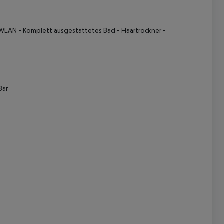
 WLAN
- Komplett ausgestattetes Bad
- Haartrockner
-
Bar
 akzeptieren