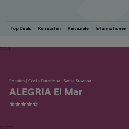
Top Deals
Reisearten
Reiseziele
Informationen
ious
Spanien | Costa Barcelona | Santa Susanna
ALEGRIA El Mar
4.5