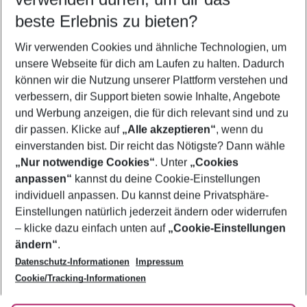
08.08.26
–
06.08.27
5-8 Nächte
beste Erlebnis zu bieten?
Wer wird verreisen
Wir verwenden Cookies und ähnliche Technologien, um
2 Erwachsene
Keine Kinder
unsere Webseite für dich am Laufen zu halten. Dadurch
können wir die Nutzung unserer Plattform verstehen und
Mehr Filter anzeigen
verbessern, dir Support bieten sowie Inhalte, Angebote
und Werbung anzeigen, die für dich relevant sind und zu
dir passen. Klicke auf
„Alle akzeptieren“
, wenn du
einverstanden bist. Dir reicht das Nötigste? Dann wähle
„Nur notwendige Cookies“
. Unter
„Cookies
anpassen“
kannst du deine Cookie-Einstellungen
Footer
Footer navigation
individuell anpassen. Du kannst deine Privatsphäre-
Über uns
Einstellungen natürlich jederzeit ändern oder widerrufen
AGB
– klicke dazu einfach unten auf
„Cookie-Einstellungen
Service & Hilfe
Bestpreisgarantie
ändern“
.
Datenschutz-Informationen
Impressum
Agenturbetreuung
Cookie-Einstellungen ändern
Folge uns
Barrierefreies Reisen
Cookie/Tracking-Informationen
Cookie-Richtlinie
Check-in
Datenschutz