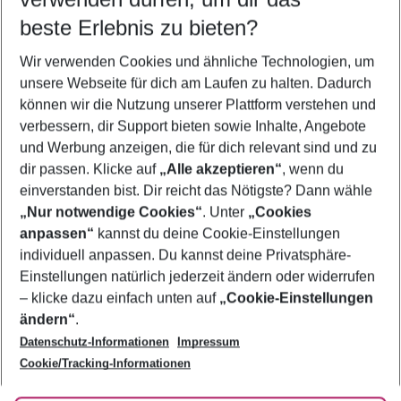
08.08.26
–
06.08.27
5-8 Nächte
beste Erlebnis zu bieten?
Wer wird verreisen
Wir verwenden Cookies und ähnliche Technologien, um
2 Erwachsene
Keine Kinder
unsere Webseite für dich am Laufen zu halten. Dadurch
können wir die Nutzung unserer Plattform verstehen und
Mehr Filter anzeigen
verbessern, dir Support bieten sowie Inhalte, Angebote
und Werbung anzeigen, die für dich relevant sind und zu
dir passen. Klicke auf
„Alle akzeptieren“
, wenn du
einverstanden bist. Dir reicht das Nötigste? Dann wähle
„Nur notwendige Cookies“
. Unter
„Cookies
anpassen“
kannst du deine Cookie-Einstellungen
Footer
Footer navigation
individuell anpassen. Du kannst deine Privatsphäre-
Über uns
Einstellungen natürlich jederzeit ändern oder widerrufen
AGB
– klicke dazu einfach unten auf
„Cookie-Einstellungen
Service & Hilfe
Bestpreisgarantie
ändern“
.
Datenschutz-Informationen
Impressum
Agenturbetreuung
Cookie-Einstellungen ändern
Folge uns
Barrierefreies Reisen
Cookie/Tracking-Informationen
Cookie-Richtlinie
Check-in
Datenschutz