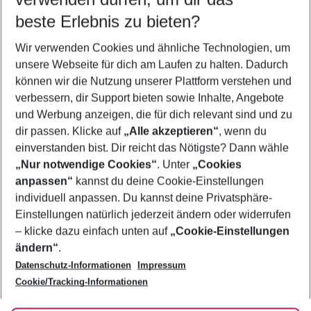
11.08.26
–
09.08.27
5-8 Nächte
beste Erlebnis zu bieten?
Wer wird verreisen
Wir verwenden Cookies und ähnliche Technologien, um
2 Erwachsene
Keine Kinder
unsere Webseite für dich am Laufen zu halten. Dadurch
können wir die Nutzung unserer Plattform verstehen und
Mehr Filter anzeigen
verbessern, dir Support bieten sowie Inhalte, Angebote
und Werbung anzeigen, die für dich relevant sind und zu
dir passen. Klicke auf
„Alle akzeptieren“
, wenn du
einverstanden bist. Dir reicht das Nötigste? Dann wähle
„Nur notwendige Cookies“
. Unter
„Cookies
anpassen“
kannst du deine Cookie-Einstellungen
Footer
Footer navigation
individuell anpassen. Du kannst deine Privatsphäre-
Über uns
Einstellungen natürlich jederzeit ändern oder widerrufen
AGB
– klicke dazu einfach unten auf
„Cookie-Einstellungen
Service & Hilfe
Bestpreisgarantie
ändern“
.
Datenschutz-Informationen
Impressum
Agenturbetreuung
Cookie-Einstellungen ändern
Folge uns
Barrierefreies Reisen
Cookie/Tracking-Informationen
Cookie-Richtlinie
Check-in
Datenschutz