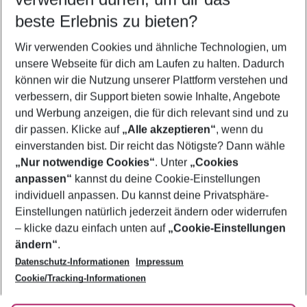
10.08.26
–
08.08.27
5-8 Nächte
beste Erlebnis zu bieten?
Wer wird verreisen
Wir verwenden Cookies und ähnliche Technologien, um
2 Erwachsene
Keine Kinder
unsere Webseite für dich am Laufen zu halten. Dadurch
können wir die Nutzung unserer Plattform verstehen und
Mehr Filter anzeigen
verbessern, dir Support bieten sowie Inhalte, Angebote
und Werbung anzeigen, die für dich relevant sind und zu
dir passen. Klicke auf
„Alle akzeptieren“
, wenn du
einverstanden bist. Dir reicht das Nötigste? Dann wähle
„Nur notwendige Cookies“
. Unter
„Cookies
anpassen“
kannst du deine Cookie-Einstellungen
Footer
Footer navigation
individuell anpassen. Du kannst deine Privatsphäre-
Über uns
Einstellungen natürlich jederzeit ändern oder widerrufen
AGB
– klicke dazu einfach unten auf
„Cookie-Einstellungen
Service & Hilfe
Bestpreisgarantie
ändern“
.
Datenschutz-Informationen
Impressum
Agenturbetreuung
Cookie-Einstellungen ändern
Folge uns
Barrierefreies Reisen
Cookie/Tracking-Informationen
Cookie-Richtlinie
Check-in
Datenschutz