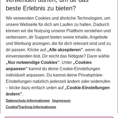
12.08.26
–
10.08.27
5-8 Nächte
beste Erlebnis zu bieten?
Wer wird verreisen
Wir verwenden Cookies und ähnliche Technologien, um
2 Erwachsene
Keine Kinder
unsere Webseite für dich am Laufen zu halten. Dadurch
können wir die Nutzung unserer Plattform verstehen und
Mehr Filter anzeigen
verbessern, dir Support bieten sowie Inhalte, Angebote
und Werbung anzeigen, die für dich relevant sind und zu
dir passen. Klicke auf
„Alle akzeptieren“
, wenn du
einverstanden bist. Dir reicht das Nötigste? Dann wähle
„Nur notwendige Cookies“
. Unter
„Cookies
anpassen“
kannst du deine Cookie-Einstellungen
Footer
Footer navigation
individuell anpassen. Du kannst deine Privatsphäre-
Über uns
Einstellungen natürlich jederzeit ändern oder widerrufen
AGB
– klicke dazu einfach unten auf
„Cookie-Einstellungen
Service & Hilfe
Bestpreisgarantie
ändern“
.
Datenschutz-Informationen
Impressum
Agenturbetreuung
Cookie-Einstellungen ändern
Folge uns
Barrierefreies Reisen
Cookie/Tracking-Informationen
Cookie-Richtlinie
Check-in
Datenschutz