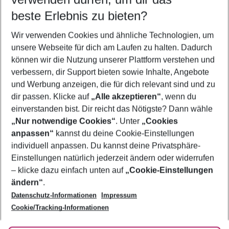
10.08.26
–
08.08.27
5-8 Nächte
beste Erlebnis zu bieten?
Wer wird verreisen
Wir verwenden Cookies und ähnliche Technologien, um
2 Erwachsene
Keine Kinder
unsere Webseite für dich am Laufen zu halten. Dadurch
können wir die Nutzung unserer Plattform verstehen und
Mehr Filter anzeigen
verbessern, dir Support bieten sowie Inhalte, Angebote
und Werbung anzeigen, die für dich relevant sind und zu
dir passen. Klicke auf
„Alle akzeptieren“
, wenn du
einverstanden bist. Dir reicht das Nötigste? Dann wähle
„Nur notwendige Cookies“
. Unter
„Cookies
anpassen“
kannst du deine Cookie-Einstellungen
Footer
Footer navigation
individuell anpassen. Du kannst deine Privatsphäre-
Über uns
Einstellungen natürlich jederzeit ändern oder widerrufen
AGB
– klicke dazu einfach unten auf
„Cookie-Einstellungen
Service & Hilfe
Bestpreisgarantie
ändern“
.
Datenschutz-Informationen
Impressum
Agenturbetreuung
Cookie-Einstellungen ändern
Folge uns
Barrierefreies Reisen
Cookie/Tracking-Informationen
Cookie-Richtlinie
Check-in
Datenschutz