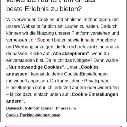
10.08.26
–
08.08.27
5-8 Nächte
beste Erlebnis zu bieten?
Wer wird verreisen
Wir verwenden Cookies und ähnliche Technologien, um
2 Erwachsene
Keine Kinder
unsere Webseite für dich am Laufen zu halten. Dadurch
können wir die Nutzung unserer Plattform verstehen und
Mehr Filter anzeigen
verbessern, dir Support bieten sowie Inhalte, Angebote
und Werbung anzeigen, die für dich relevant sind und zu
dir passen. Klicke auf
„Alle akzeptieren“
, wenn du
einverstanden bist. Dir reicht das Nötigste? Dann wähle
„Nur notwendige Cookies“
. Unter
„Cookies
anpassen“
kannst du deine Cookie-Einstellungen
Footer
Footer navigation
individuell anpassen. Du kannst deine Privatsphäre-
Über uns
Einstellungen natürlich jederzeit ändern oder widerrufen
AGB
– klicke dazu einfach unten auf
„Cookie-Einstellungen
Service & Hilfe
Bestpreisgarantie
ändern“
.
Datenschutz-Informationen
Impressum
Agenturbetreuung
Cookie-Einstellungen ändern
Folge uns
Barrierefreies Reisen
Cookie/Tracking-Informationen
Cookie-Richtlinie
Check-in
Datenschutz